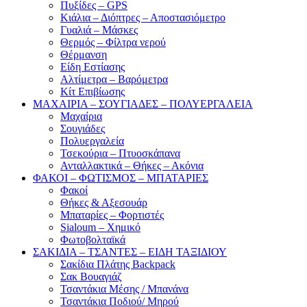
Πυξίδες – GPS
Κιάλια – Διόπτρες – Αποστασιόμετρο
Γυαλιά – Μάσκες
Θερμός – Φίλτρα νερού
Θέρμανση
Είδη Εστίασης
Αλτίμετρα – Βαρόμετρα
Κίτ Επιβίωσης
ΜΑΧΑΙΡΙΑ – ΣΟΥΓΙΑΔΕΣ – ΠΟΛΥΕΡΓΑΛΕΙΑ
Μαχαίρια
Σουγιάδες
Πολυεργαλεία
Τσεκούρια – Πτυοσκάπανα
Ανταλλακτικά – Θήκες – Ακόνια
ΦΑΚΟΙ – ΦΩΤΙΣΜΟΣ – ΜΠΑΤΑΡΙΕΣ
Φακοί
Θήκες & Αξεσουάρ
Μπαταρίες – Φορτιστές
Sialoum – Χημικό
Φωτοβολταϊκά
ΣΑΚΙΔΙΑ – ΤΣΑΝΤΕΣ – ΕΙΔΗ ΤΑΞΙΔΙΟΥ
Σακίδια Πλάτης Backpack
Σακ Βουαγιάζ
Τσαντάκια Μέσης / Μπανάνα
Τσαντάκια Ποδιού/ Μηρού