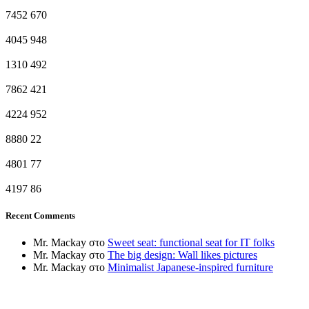
7452
670
4045
948
1310
492
7862
421
4224
952
8880
22
4801
77
4197
86
Recent Comments
Mr. Mackay
στο
Sweet seat: functional seat for IT folks
Mr. Mackay
στο
The big design: Wall likes pictures
Mr. Mackay
στο
Minimalist Japanese-inspired furniture