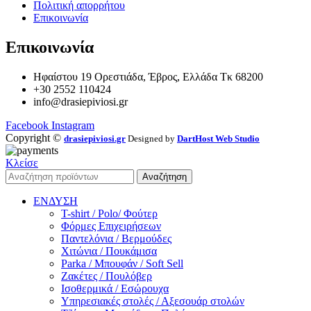
Πολιτική απορρήτου
Επικοινωνία
Επικοινωνία
Ηφαίστου 19 Ορεστιάδα, Έβρος, Ελλάδα Τκ 68200
+30 2552 110424
info@drasiepiviosi.gr
Facebook
Instagram
Copyright ©
drasiepiviosi.gr
Designed by
DartHost Web Studio
Κλείσε
Αναζήτηση
ΕΝΔΥΣΗ
T-shirt / Polo/ Φούτερ
Φόρμες Επιχειρήσεων
Παντελόνια / Βερμούδες
Χιτώνια / Πουκάμισα
Parka / Μπουφάν / Soft Sell
Ζακέτες / Πουλόβερ
Ισοθερμικά / Εσώρουχα
Υπηρεσιακές στολές / Αξεσουάρ στολών