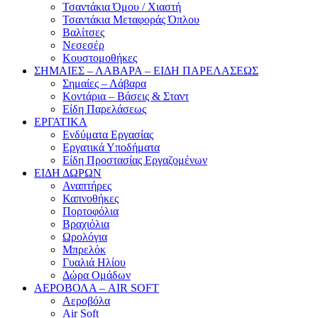
Τσαντάκια Όμου / Χιαστή
Τσαντάκια Μεταφοράς Όπλου
Βαλίτσες
Νεσεσέρ
Κουστομοθήκες
ΣΗΜΑΙΕΣ – ΛΑΒΑΡΑ – ΕΙΔΗ ΠΑΡΕΛΑΣΕΩΣ
Σημαίες – Λάβαρα
Κοντάρια – Βάσεις & Σταντ
Είδη Παρελάσεως
ΕΡΓΑΤΙΚΑ
Ενδύματα Εργασίας
Εργατικά Υποδήματα
Είδη Προστασίας Εργαζομένων
ΕΙΔΗ ΔΩΡΩΝ
Αναπτήρες
Καπνοθήκες
Πορτοφόλια
Βραχιόλια
Ωρολόγια
Μπρελόκ
Γυαλιά Ηλίου
Δώρα Ομάδων
ΑΕΡΟΒΟΛΑ – AIR SOFT
Αεροβόλα
Air Soft