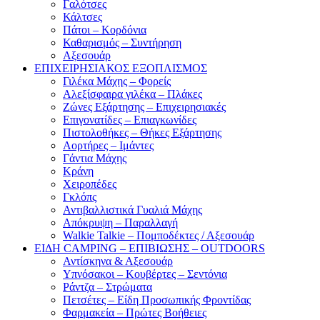
Γαλότσες
Κάλτσες
Πάτοι – Κορδόνια
Καθαρισμός – Συντήρηση
Αξεσουάρ
ΕΠΙΧΕΙΡΗΣΙΑΚΟΣ ΕΞΟΠΛΙΣΜΟΣ
Γιλέκα Μάχης – Φορείς
Αλεξίσφαιρα γιλέκα – Πλάκες
Ζώνες Εξάρτησης – Επιχειρησιακές
Επιγονατίδες – Επιαγκωνίδες
Πιστολοθήκες – Θήκες Εξάρτησης
Αορτήρες – Ιμάντες
Γάντια Μάχης
Κράνη
Χειροπέδες
Γκλόπς
Αντιβαλλιστικά Γυαλιά Μάχης
Απόκρυψη – Παραλλαγή
Walkie Talkie – Πομποδέκτες / Αξεσουάρ
ΕΙΔΗ CAMPING – ΕΠΙΒΙΩΣΗΣ – OUTDOORS
Αντίσκηνα & Αξεσουάρ
Υπνόσακοι – Κουβέρτες – Σεντόνια
Ράντζα – Στρώματα
Πετσέτες – Είδη Προσωπικής Φροντίδας
Φαρμακεία – Πρώτες Βοήθειες