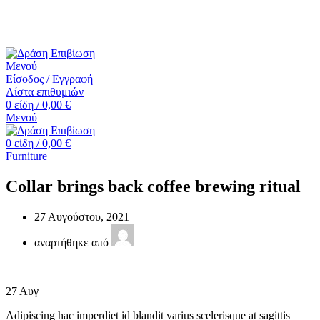
☎️+30 2552 110424 |📧 info@drasiepiviosi.gr
Μενού
Είσοδος / Εγγραφή
Λίστα επιθυμιών
0
είδη
/
0,00
€
Μενού
0
είδη
/
0,00
€
Furniture
Collar brings back coffee brewing ritual
27 Αυγούστου, 2021
αναρτήθηκε από
27
Αυγ
Adipiscing hac imperdiet id blandit varius scelerisque at sagittis