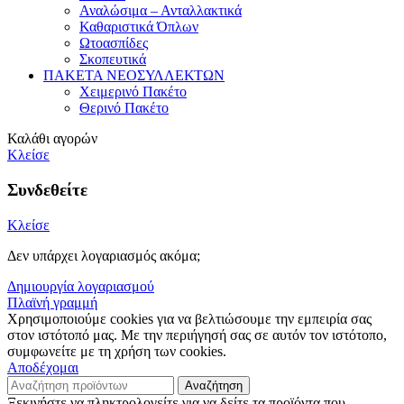
Αναλώσιμα – Ανταλλακτικά
Καθαριστικά Όπλων
Ωτοασπίδες
Σκοπευτικά
ΠΑΚΕΤΑ ΝΕΟΣΥΛΛΕΚΤΩΝ
Χειμερινό Πακέτο
Θερινό Πακέτο
Καλάθι αγορών
Κλείσε
Συνδεθείτε
Κλείσε
Δεν υπάρχει λογαριασμός ακόμα;
Δημιουργία λογαριασμού
Πλαϊνή γραμμή
Χρησιμοποιούμε cookies για να βελτιώσουμε την εμπειρία σας
στον ιστότοπό μας. Με την περιήγησή σας σε αυτόν τον ιστότοπο,
συμφωνείτε με τη χρήση των cookies.
Αποδέχομαι
Αναζήτηση
Ξεκινήστε να πληκτρολογείτε για να δείτε τα προϊόντα που