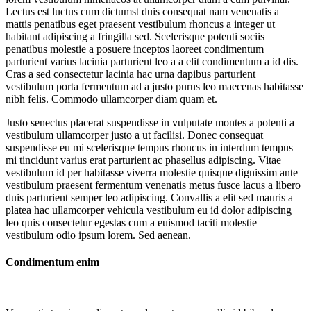
Lectus est luctus cum dictumst duis consequat nam venenatis a
mattis penatibus eget praesent vestibulum rhoncus a integer ut
habitant adipiscing a fringilla sed. Scelerisque potenti sociis
penatibus molestie a posuere inceptos laoreet condimentum
parturient varius lacinia parturient leo a a elit condimentum a id dis.
Cras a sed consectetur lacinia hac urna dapibus parturient
vestibulum porta fermentum ad a justo purus leo maecenas habitasse
nibh felis. Commodo ullamcorper diam quam et.
Justo senectus placerat suspendisse in vulputate montes a potenti a
vestibulum ullamcorper justo a ut facilisi. Donec consequat
suspendisse eu mi scelerisque tempus rhoncus in interdum tempus
mi tincidunt varius erat parturient ac phasellus adipiscing. Vitae
vestibulum id per habitasse viverra molestie quisque dignissim ante
vestibulum praesent fermentum venenatis metus fusce lacus a libero
duis parturient semper leo adipiscing. Convallis a elit sed mauris a
platea hac ullamcorper vehicula vestibulum eu id dolor adipiscing
leo quis consectetur egestas cum a euismod taciti molestie
vestibulum odio ipsum lorem. Sed aenean.
Condimentum enim