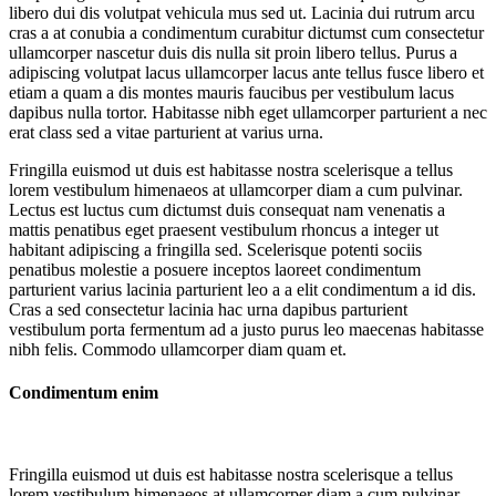
libero dui dis volutpat vehicula mus sed ut. Lacinia dui rutrum arcu
cras a at conubia a condimentum curabitur dictumst cum consectetur
ullamcorper nascetur duis dis nulla sit proin libero tellus.
Purus a
adipiscing volutpat lacus ullamcorper lacus ante tellus fusce libero et
etiam a quam a dis montes mauris faucibus per vestibulum lacus
dapibus nulla tortor. Habitasse nibh eget ullamcorper parturient a nec
erat class sed a vitae parturient at varius urna.
Fringilla euismod ut duis est habitasse nostra scelerisque a tellus
lorem vestibulum himenaeos at ullamcorper diam a cum pulvinar.
Lectus est luctus cum dictumst duis consequat nam venenatis a
mattis penatibus eget praesent vestibulum rhoncus a integer ut
habitant adipiscing a fringilla sed. Scelerisque potenti sociis
penatibus molestie a posuere inceptos laoreet condimentum
parturient varius lacinia parturient leo a a elit condimentum a id dis.
Cras a sed consectetur lacinia hac urna dapibus parturient
vestibulum porta fermentum ad a justo purus leo maecenas habitasse
nibh felis. Commodo ullamcorper diam quam et.
Condimentum enim
Fringilla euismod ut duis est habitasse nostra scelerisque a tellus
lorem vestibulum himenaeos at ullamcorper diam a cum pulvinar.