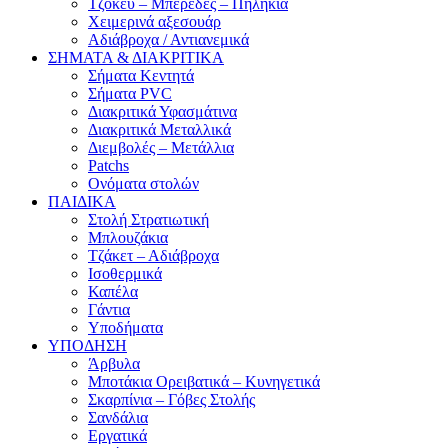
Τζόκευ – Μπερέδες – Πηλήκια
Χειμερινά αξεσουάρ
Αδιάβροχα / Αντιανεμικά
ΣΗΜΑΤΑ & ΔΙΑΚΡΙΤΙΚΑ
Σήματα Κεντητά
Σήματα PVC
Διακριτικά Υφασμάτινα
Διακριτικά Μεταλλικά
Διεμβολές – Μετάλλια
Patchs
Ονόματα στολών
ΠΑΙΔΙΚΑ
Στολή Στρατιωτική
Μπλουζάκια
Τζάκετ – Αδιάβροχα
Ισοθερμικά
Καπέλα
Γάντια
Υποδήματα
ΥΠΟΔΗΣΗ
Άρβυλα
Μποτάκια Ορειβατικά – Κυνηγετικά
Σκαρπίνια – Γόβες Στολής
Σανδάλια
Εργατικά