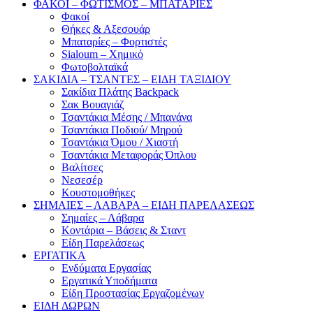
ΦΑΚΟΙ – ΦΩΤΙΣΜΟΣ – ΜΠΑΤΑΡΙΕΣ
Φακοί
Θήκες & Αξεσουάρ
Μπαταρίες – Φορτιστές
Sialoum – Χημικό
Φωτοβολταϊκά
ΣΑΚΙΔΙΑ – ΤΣΑΝΤΕΣ – ΕΙΔΗ ΤΑΞΙΔΙΟΥ
Σακίδια Πλάτης Backpack
Σακ Βουαγιάζ
Τσαντάκια Μέσης / Μπανάνα
Τσαντάκια Ποδιού/ Μηρού
Τσαντάκια Όμου / Χιαστή
Τσαντάκια Μεταφοράς Όπλου
Βαλίτσες
Νεσεσέρ
Κουστομοθήκες
ΣΗΜΑΙΕΣ – ΛΑΒΑΡΑ – ΕΙΔΗ ΠΑΡΕΛΑΣΕΩΣ
Σημαίες – Λάβαρα
Κοντάρια – Βάσεις & Σταντ
Είδη Παρελάσεως
ΕΡΓΑΤΙΚΑ
Ενδύματα Εργασίας
Εργατικά Υποδήματα
Είδη Προστασίας Εργαζομένων
ΕΙΔΗ ΔΩΡΩΝ