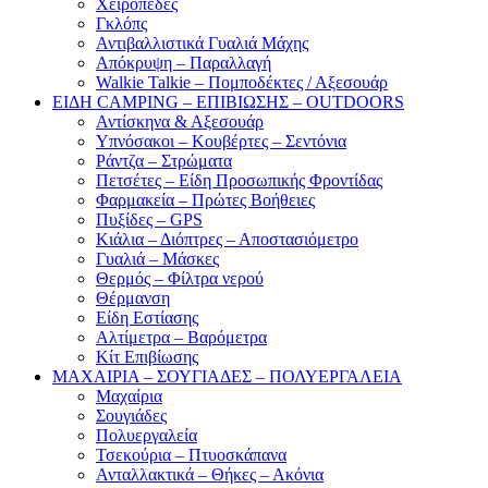
Χειροπέδες
Γκλόπς
Αντιβαλλιστικά Γυαλιά Μάχης
Απόκρυψη – Παραλλαγή
Walkie Talkie – Πομποδέκτες / Αξεσουάρ
ΕΙΔΗ CAMPING – ΕΠΙΒΙΩΣΗΣ – OUTDOORS
Αντίσκηνα & Αξεσουάρ
Υπνόσακοι – Κουβέρτες – Σεντόνια
Ράντζα – Στρώματα
Πετσέτες – Είδη Προσωπικής Φροντίδας
Φαρμακεία – Πρώτες Βοήθειες
Πυξίδες – GPS
Κιάλια – Διόπτρες – Αποστασιόμετρο
Γυαλιά – Μάσκες
Θερμός – Φίλτρα νερού
Θέρμανση
Είδη Εστίασης
Αλτίμετρα – Βαρόμετρα
Κίτ Επιβίωσης
ΜΑΧΑΙΡΙΑ – ΣΟΥΓΙΑΔΕΣ – ΠΟΛΥΕΡΓΑΛΕΙΑ
Μαχαίρια
Σουγιάδες
Πολυεργαλεία
Τσεκούρια – Πτυοσκάπανα
Ανταλλακτικά – Θήκες – Ακόνια