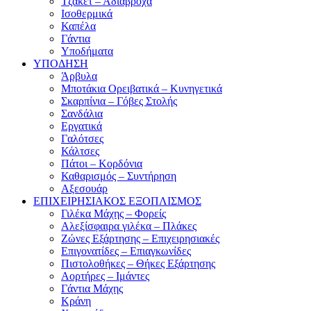
Τζάκετ – Αδιάβροχα
Ισοθερμικά
Καπέλα
Γάντια
Υποδήματα
ΥΠΟΔΗΣΗ
Άρβυλα
Μποτάκια Ορειβατικά – Κυνηγετικά
Σκαρπίνια – Γόβες Στολής
Σανδάλια
Εργατικά
Γαλότσες
Κάλτσες
Πάτοι – Κορδόνια
Καθαρισμός – Συντήρηση
Αξεσουάρ
ΕΠΙΧΕΙΡΗΣΙΑΚΟΣ ΕΞΟΠΛΙΣΜΟΣ
Γιλέκα Μάχης – Φορείς
Αλεξίσφαιρα γιλέκα – Πλάκες
Ζώνες Εξάρτησης – Επιχειρησιακές
Επιγονατίδες – Επιαγκωνίδες
Πιστολοθήκες – Θήκες Εξάρτησης
Αορτήρες – Ιμάντες
Γάντια Μάχης
Κράνη