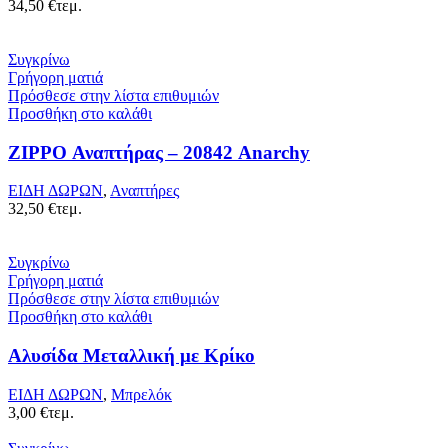
34,50
€
τεμ.
Συγκρίνω
Γρήγορη ματιά
Πρόσθεσε στην λίστα επιθυμιών
Προσθήκη στο καλάθι
ZIPPO Αναπτήρας – 20842 Anarchy
ΕΙΔΗ ΔΩΡΩΝ
,
Αναπτήρες
32,50
€
τεμ.
Συγκρίνω
Γρήγορη ματιά
Πρόσθεσε στην λίστα επιθυμιών
Προσθήκη στο καλάθι
Αλυσίδα Μεταλλική με Κρίκο
ΕΙΔΗ ΔΩΡΩΝ
,
Μπρελόκ
3,00
€
τεμ.