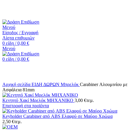
☎️+30 2552 110424 |📧 info@drasiepiviosi.gr
Μενού
Είσοδος / Εγγραφή
Λίστα επιθυμιών
0
είδη
/
0,00
€
Μενού
0
είδη
/
0,00
€
Κάντε κλικ για μεγέθυνση
Αρχική σελίδα
ΕΙΔΗ ΔΩΡΩΝ
Μπρελόκ
Carabiner Αλουμινίου με
Aσφάλεια 81mm
Κεντητό Χακί Μρελόκ ΜΗΧΑΝΙΚΟ
3,00
€
τεμ.
Επιστροφή στα προϊόντα
Keyholder Carabiner από ABS Ελαφρύ σε Μαύρο Χρώμα
2,50
€
τεμ.