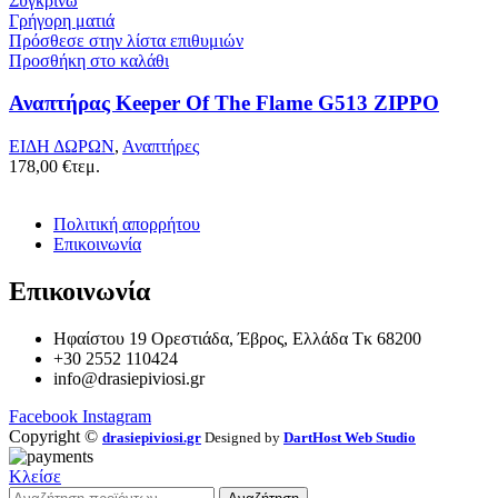
Συγκρίνω
Γρήγορη ματιά
Πρόσθεσε στην λίστα επιθυμιών
Προσθήκη στο καλάθι
Αναπτήρας Keeper Of The Flame G513 ZIPPO
ΕΙΔΗ ΔΩΡΩΝ
,
Αναπτήρες
178,00
€
τεμ.
Πολιτική απορρήτου
Επικοινωνία
Επικοινωνία
Ηφαίστου 19 Ορεστιάδα, Έβρος, Ελλάδα Τκ 68200
+30 2552 110424
info@drasiepiviosi.gr
Facebook
Instagram
Copyright ©
drasiepiviosi.gr
Designed by
DartHost Web Studio
Κλείσε