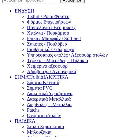
Αναζήτηση
ΕΝΔΥΣΗ
T-shirt / Polo/ Φούτερ
Φόρμες Επιχειρήσεων
Παντελόνια / Βερμούδες
Χιτώνια / Πουκάμισα
Parka / Μπουφάν / Soft Sell
Ζακέτες / Πουλόβερ
Ισοθερμικά / Εσώρουχα
Υπηρεσιακές στολές / Αξεσουάρ στολών
Τζόκευ – Μπερέδες – Πηλήκια
Χειμερινά αξεσουάρ
Αδιάβροχα / Αντιανεμικά
ΣΗΜΑΤΑ & ΔΙΑΚΡΙΤΙΚΑ
Σήματα Κεντητά
Σήματα PVC
Διακριτικά Υφασμάτινα
Διακριτικά Μεταλλικά
Διεμβολές – Μετάλλια
Patchs
Ονόματα στολών
ΠΑΙΔΙΚΑ
Στολή Στρατιωτική
Μπλουζάκια