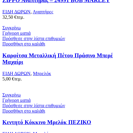
ZIPPO Αναπτήρας – 24991 BOB MARLEY
ΕΙΔΗ ΔΩΡΩΝ
,
Αναπτήρες
32,50
€
τεμ.
Συγκρίνω
Γρήγορη ματιά
Πρόσθεσε στην λίστα επιθυμιών
Προσθήκη στο καλάθι
Καρφίτσα Μεταλλική Πέτου Πράσινο Μπερέ
Μαχαίρι
ΕΙΔΗ ΔΩΡΩΝ
,
Μπρελόκ
5,00
€
τεμ.
Συγκρίνω
Γρήγορη ματιά
Πρόσθεσε στην λίστα επιθυμιών
Προσθήκη στο καλάθι
Κεντητό Κόκκινο Μρελόκ ΠΕΖΙΚΟ