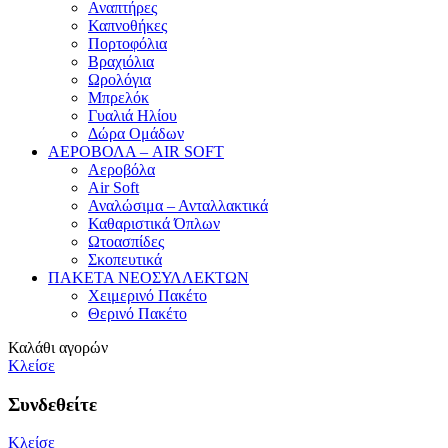
Αναπτήρες
Καπνοθήκες
Πορτοφόλια
Βραχιόλια
Ωρολόγια
Μπρελόκ
Γυαλιά Ηλίου
Δώρα Ομάδων
ΑΕΡΟΒΟΛΑ – AIR SOFT
Αεροβόλα
Air Soft
Αναλώσιμα – Ανταλλακτικά
Καθαριστικά Όπλων
Ωτοασπίδες
Σκοπευτικά
ΠΑΚΕΤΑ ΝΕΟΣΥΛΛΕΚΤΩΝ
Χειμερινό Πακέτο
Θερινό Πακέτο
Καλάθι αγορών
Κλείσε
Συνδεθείτε
Κλείσε