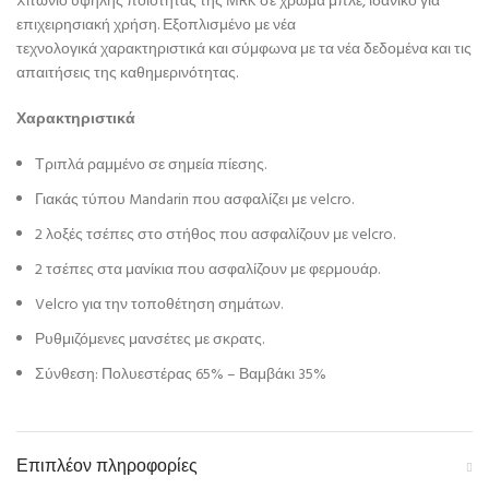
Xιτώνιο υψηλής ποιότητας της ΜRK σε χρώμα μπλε, ιδανικό για
επιχειρησιακή χρήση. Εξοπλισμένο με νέα
τεχνολογικά χαρακτηριστικά και σύμφωνα με τα νέα δεδομένα και τις
απαιτήσεις της καθημερινότητας.
Χαρακτηριστικά
Τριπλά ραμμένο σε σημεία πίεσης.
Γιακάς τύπου Mandarin που ασφαλίζει με velcro.
2 λοξές τσέπες στο στήθος που ασφαλίζουν με velcro.
2 τσέπες στα μανίκια που ασφαλίζουν με φερμουάρ.
Velcro για την τοποθέτηση σημάτων.
Ρυθμιζόμενες μανσέτες με σκρατς.
Σύνθεση: Πολυεστέρας 65% – Βαμβάκι 35%
Επιπλέον πληροφορίες