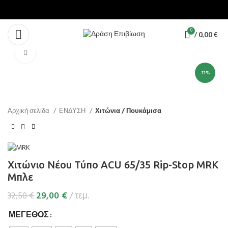
0
/
0,00
€
Κάντε κλικ για μεγέθυνση
-11%
Αρχική σελίδα
ΕΝΔΥΣΗ
Χιτώνια / Πουκάμισα
Χιτώνιο Νέου Τύπο ACU 65/35 Rip-Stop MRK
Μπλε
29,00
€
τεμ.
32,50
€
ΜΈΓΕΘΟΣ