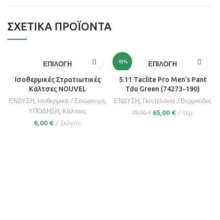
ΣΧΕΤΙΚΆ ΠΡΟΪΌΝΤΑ
-13%
ΕΠΙΛΟΓΉ
ΕΠΙΛΟΓΉ
Ισοθερμικές Στρατιωτικές
5.11 Taclite Pro Men’s Pant
Κάλτσες NOUVEL
Tdu Green (74273-190)
ΕΝΔΥΣΗ
,
Ισοθερμικά / Εσώρουχα
,
ΕΝΔΥΣΗ
,
Παντελόνια / Βερμούδες
ΥΠΟΔΗΣΗ
,
Κάλτσες
65,00
€
τεμ.
75,00
€
6,00
€
ζεύγος
Πολιτική απορρήτου
Επικοινωνία