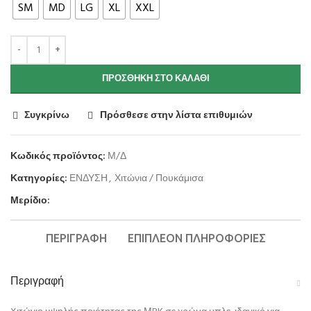
SM
MD
LG
XL
XXL
ΠΡΟΣΘΉΚΗ ΣΤΟ ΚΑΛΆΘΙ
Συγκρίνω
Πρόσθεσε στην λίστα επιθυμιών
Κωδικός προϊόντος:
Μ/Δ
Κατηγορίες:
ΕΝΔΥΣΗ
,
Χιτώνια / Πουκάμισα
Μερίδιο:
ΠΕΡΙΓΡΑΦΉ
ΕΠΙΠΛΈΟΝ ΠΛΗΡΟΦΟΡΊΕΣ
Περιγραφή