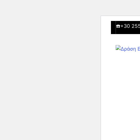
☎️+30 255