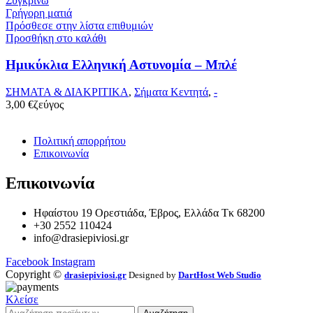
Συγκρίνω
Γρήγορη ματιά
Πρόσθεσε στην λίστα επιθυμιών
Προσθήκη στο καλάθι
Ημικύκλια Ελληνική Αστυνομία – Μπλέ
ΣΗΜΑΤΑ & ΔΙΑΚΡΙΤΙΚΑ
,
Σήματα Κεντητά
,
-
3,00
€
ζεύγος
Πολιτική απορρήτου
Επικοινωνία
Επικοινωνία
Ηφαίστου 19 Ορεστιάδα, Έβρος, Ελλάδα Τκ 68200
+30 2552 110424
info@drasiepiviosi.gr
Facebook
Instagram
Copyright ©
drasiepiviosi.gr
Designed by
DartHost Web Studio
Κλείσε