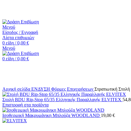
☎️+30 2552 110424 |📧 info@drasiepiviosi.gr
Μενού
Είσοδος / Εγγραφή
Λίστα επιθυμιών
0
είδη
/
0,00
€
Μενού
0
είδη
/
0,00
€
-6%
Κάντε κλικ για μεγέθυνση
Αρχική σελίδα
ΕΝΔΥΣΗ
Φόρμες Επιχειρήσεων
Στρατιωτική Στολ
Στολή BDU Rip-Stop 65/35 Ελληνικής Παραλλαγής ELVITEX
54,
Επιστροφή στα προϊόντα
Ισοθερμική Μακρυμάνικη Μπλούζα WOODLAND
19,00
€