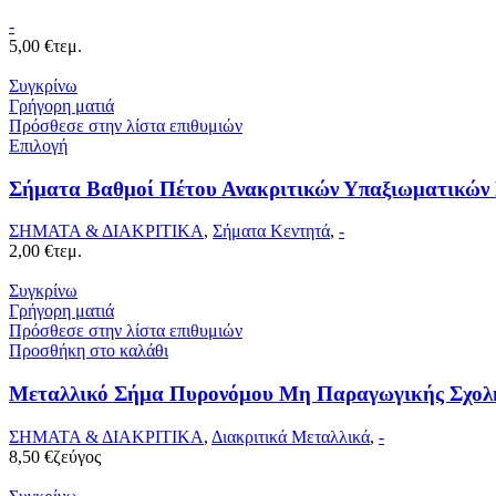
-
5,00
€
τεμ.
Συγκρίνω
Γρήγορη ματιά
Πρόσθεσε στην λίστα επιθυμιών
Επιλογή
Σήματα Βαθμοί Πέτου Ανακριτικών Υπαξιωματικών 
ΣΗΜΑΤΑ & ΔΙΑΚΡΙΤΙΚΑ
,
Σήματα Κεντητά
,
-
2,00
€
τεμ.
Συγκρίνω
Γρήγορη ματιά
Πρόσθεσε στην λίστα επιθυμιών
Προσθήκη στο καλάθι
Μεταλλικό Σήμα Πυρονόμου Μη Παραγωγικής Σχολή
ΣΗΜΑΤΑ & ΔΙΑΚΡΙΤΙΚΑ
,
Διακριτικά Μεταλλικά
,
-
8,50
€
ζεύγος