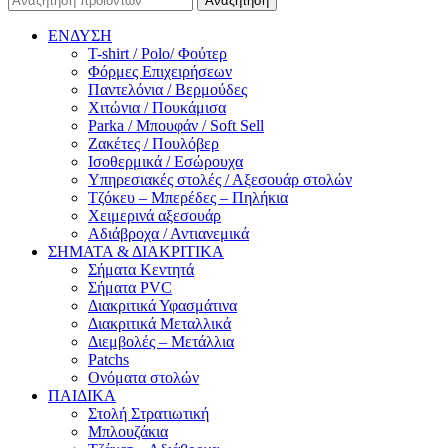
Αναζήτηση
ΕΝΔΥΣΗ
T-shirt / Polo/ Φούτερ
Φόρμες Επιχειρήσεων
Παντελόνια / Βερμούδες
Χιτώνια / Πουκάμισα
Parka / Μπουφάν / Soft Sell
Ζακέτες / Πουλόβερ
Ισοθερμικά / Εσώρουχα
Υπηρεσιακές στολές / Αξεσουάρ στολών
Τζόκευ – Μπερέδες – Πηλήκια
Χειμερινά αξεσουάρ
Αδιάβροχα / Αντιανεμικά
ΣΗΜΑΤΑ & ΔΙΑΚΡΙΤΙΚΑ
Σήματα Κεντητά
Σήματα PVC
Διακριτικά Υφασμάτινα
Διακριτικά Μεταλλικά
Διεμβολές – Μετάλλια
Patchs
Ονόματα στολών
ΠΑΙΔΙΚΑ
Στολή Στρατιωτική
Μπλουζάκια