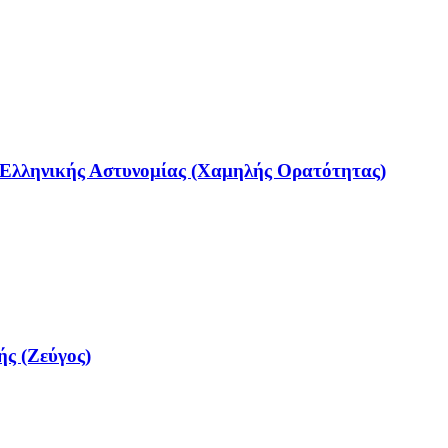
Ελληνικής Αστυνομίας (Χαμηλής Ορατότητας)
ς (Ζεύγος)