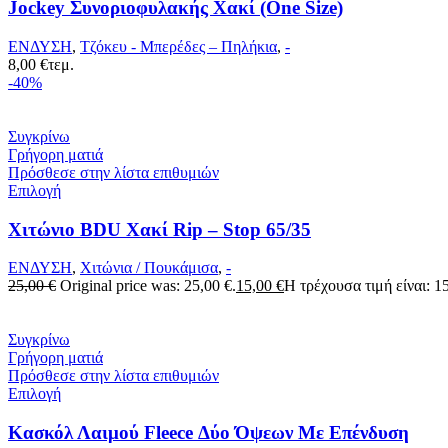
Jockey Συνοριοφυλακής Χακί (One Size)
ΕΝΔΥΣΗ
,
Τζόκευ - Μπερέδες – Πηλήκια
,
-
8,00
€
τεμ.
-40%
Συγκρίνω
Γρήγορη ματιά
Πρόσθεσε στην λίστα επιθυμιών
Επιλογή
Χιτώνιο BDU Χακί Rip – Stop 65/35
ΕΝΔΥΣΗ
,
Χιτώνια / Πουκάμισα
,
-
25,00
€
Original price was: 25,00 €.
15,00
€
Η τρέχουσα τιμή είναι: 15
Συγκρίνω
Γρήγορη ματιά
Πρόσθεσε στην λίστα επιθυμιών
Επιλογή
Κασκόλ Λαιμού Fleece Δύο Όψεων Με Επένδυση