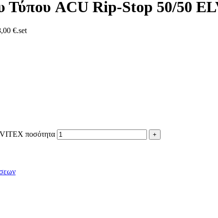
υ Τύπου ACU Rip-Stop 50/50 E
,00 €.
set
LVITEX ποσότητα
ήσεων