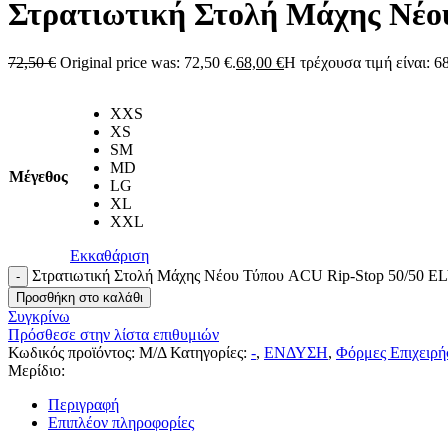
Στρατιωτική Στολή Μάχης Νέο
72,50
€
Original price was: 72,50 €.
68,00
€
Η τρέχουσα τιμή είναι: 68
XXS
XS
SM
MD
Μέγεθος
LG
XL
XXL
Εκκαθάριση
Στρατιωτική Στολή Μάχης Νέου Τύπου ACU Rip-Stop 50/50 E
Προσθήκη στο καλάθι
Συγκρίνω
Πρόσθεσε στην λίστα επιθυμιών
Κωδικός προϊόντος:
Μ/Δ
Κατηγορίες:
-
,
ΕΝΔΥΣΗ
,
Φόρμες Επιχειρ
Μερίδιο:
Περιγραφή
Επιπλέον πληροφορίες