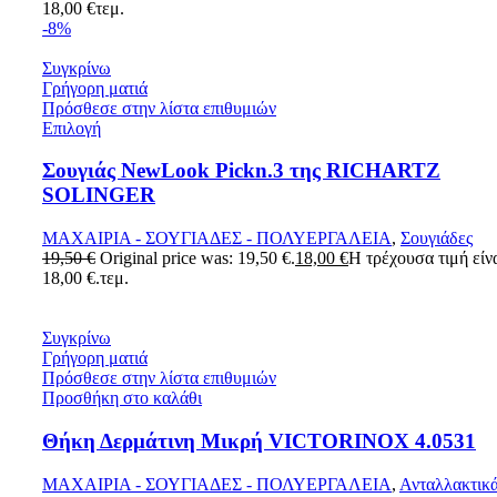
18,00
€
τεμ.
-8%
Συγκρίνω
Γρήγορη ματιά
Πρόσθεσε στην λίστα επιθυμιών
Επιλογή
Σουγιάς NewLook Pickn.3 της RICHARTZ
SOLINGER
ΜΑΧΑΙΡΙΑ - ΣΟΥΓΙΑΔΕΣ - ΠΟΛΥΕΡΓΑΛΕΙΑ
,
Σουγιάδες
19,50
€
Original price was: 19,50 €.
18,00
€
Η τρέχουσα τιμή είνα
18,00 €.
τεμ.
Συγκρίνω
Γρήγορη ματιά
Πρόσθεσε στην λίστα επιθυμιών
Προσθήκη στο καλάθι
Θήκη Δερμάτινη Μικρή VICTORINOX 4.0531
ΜΑΧΑΙΡΙΑ - ΣΟΥΓΙΑΔΕΣ - ΠΟΛΥΕΡΓΑΛΕΙΑ
,
Ανταλλακτικά