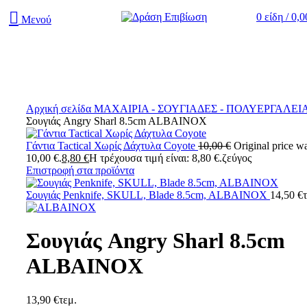
0
είδη
/
0,
Μενού
Κάντε κλικ για μεγέθυνση
Αρχική σελίδα
ΜΑΧΑΙΡΙΑ - ΣΟΥΓΙΑΔΕΣ - ΠΟΛΥΕΡΓΑΛΕΙ
Σουγιάς Angry Sharl 8.5cm ALBAINOX
Γάντια Tactical Χωρίς Δάχτυλα Coyote
10,00
€
Original price w
10,00 €.
8,80
€
Η τρέχουσα τιμή είναι: 8,80 €.
ζεύγος
Επιστροφή στα προϊόντα
Σουγιάς Penknife, SKULL, Blade 8.5cm, ALBAINOX
14,50
€
Σουγιάς Angry Sharl 8.5cm
ALBAINOX
13,90
€
τεμ.