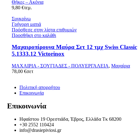
Θήκες – Ακόνια
9,80
€
τεμ.
Συγκρίνω
Γρήγορη ματιά
Πρόσθεσε στην λίστα επιθυμιών
Προσθήκη στο καλάθι
Μαχαιροπίρουνα Μαύρα Σετ 12 τμχ Swiss Classic
5.1333.12 Victorinox
ΜΑΧΑΙΡΙΑ - ΣΟΥΓΙΑΔΕΣ - ΠΟΛΥΕΡΓΑΛΕΙΑ
,
Μαχαίρια
78,00
€
σετ
Πολιτική απορρήτου
Επικοινωνία
Επικοινωνία
Ηφαίστου 19 Ορεστιάδα, Έβρος, Ελλάδα Τκ 68200
+30 2552 110424
info@drasiepiviosi.gr