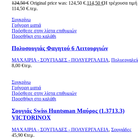
124,50
€
Original price was: 124,50 €.
114,50
€
Η τρέχουσα τιμή 
114,50 €.
τεμ.
Συγκρίνω
Γρήγορη ματιά
Πρόσθεσε στην λίστα επιθυμιών
Προσθήκη στο καλάθι
Πολυσουγιάς Φαγητού 6 Λειτουργιών
ΜΑΧΑΙΡΙΑ - ΣΟΥΓΙΑΔΕΣ - ΠΟΛΥΕΡΓΑΛΕΙΑ
,
Πολυεργαλεί
8,00
€
τεμ.
Συγκρίνω
Γρήγορη ματιά
Πρόσθεσε στην λίστα επιθυμιών
Προσθήκη στο καλάθι
Σουγιάς Swiss Huntsman Μαύρος (1.3713.3)
VICTORINOX
ΜΑΧΑΙΡΙΑ - ΣΟΥΓΙΑΔΕΣ - ΠΟΛΥΕΡΓΑΛΕΙΑ
,
Σουγιάδες
45,90
€
τεμ.