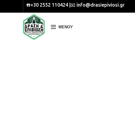
☎️+30 2552 110424 |📧 info@drasiepiviosi.gr
ΜΕΝΟΎ
Κάντε κλικ για μεγέθυνση