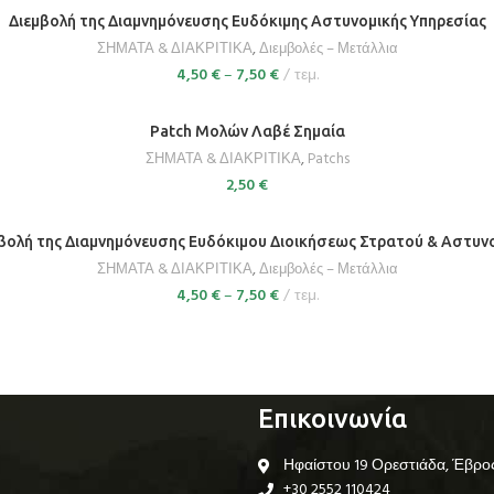
ΕΠΙΛΟΓΉ
Διεμβολή της Διαμνημόνευσης Ευδόκιμης Αστυνομικής Υπηρεσίας
ΣΗΜΑΤΑ & ΔΙΑΚΡΙΤΙΚΑ
,
Διεμβολές – Μετάλλια
4,50
€
–
7,50
€
τεμ.
ΠΡΟΣΘΉΚΗ ΣΤΟ ΚΑΛΆΘΙ
Patch Μολών Λαβέ Σημαία
ΣΗΜΑΤΑ & ΔΙΑΚΡΙΤΙΚΑ
,
Patchs
2,50
€
ΕΠΙΛΟΓΉ
βολή της Διαμνημόνευσης Ευδόκιμου Διοικήσεως Στρατού & Αστυν
ΣΗΜΑΤΑ & ΔΙΑΚΡΙΤΙΚΑ
,
Διεμβολές – Μετάλλια
4,50
€
–
7,50
€
τεμ.
Επικοινωνία
Ηφαίστου 19 Ορεστιάδα, Έβρο
+30 2552 110424