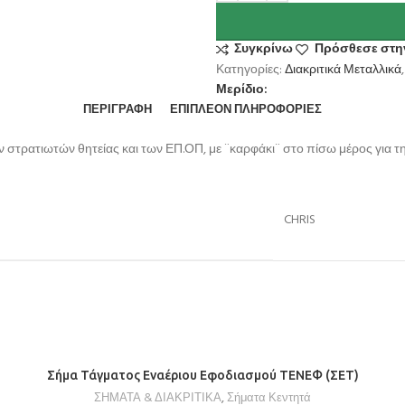
Συγκρίνω
Πρόσθεσε στην
Κατηγορίες:
Διακριτικά Μεταλλικά
,
Μερίδιο:
ΠΕΡΙΓΡΑΦΉ
ΕΠΙΠΛΈΟΝ ΠΛΗΡΟΦΟΡΊΕΣ
ν στρατιωτών θητείας και των ΕΠ.ΟΠ, με ¨καρφάκι¨ στο πίσω μέρος για τ
CHRIS
ΕΠΙΛΟΓΉ
Σήμα Τάγματος Εναέριου Εφοδιασμού ΤΕΝΕΦ (ΣΕΤ)
ΣΗΜΑΤΑ & ΔΙΑΚΡΙΤΙΚΑ
,
Σήματα Κεντητά