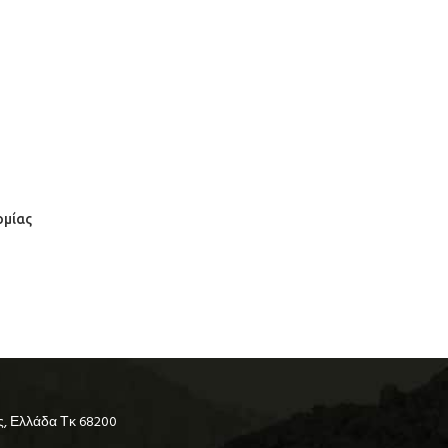
ομίας
ς, Ελλάδα Τκ 68200