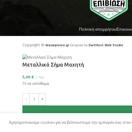
Πολιτική απορρήτου
Επικοιν
Copyright ©
drasiepiviosi.gr
Designed by
DartHost Web Studio
Μεταλλικό Σήμα Μαχητή
5,00
€
τεμ.
73 σε απόθεμα
Χρησιμοποιούμε cookies για να βελτιώσουμε την εμπειρία σας στον