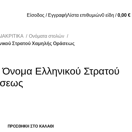
Είσοδος / Εγγραφή
Λίστα επιθυμιών
0
είδη
/
0,00
€
ΔΙΑΚΡΙΤΙΚΑ
Ονόματα στολών
νικού Στρατού Χαμηλής Οράσεως
 Όνομα Ελληνικού Στρατού
άσεως
ΠΡΟΣΘΉΚΗ ΣΤΟ ΚΑΛΆΘΙ