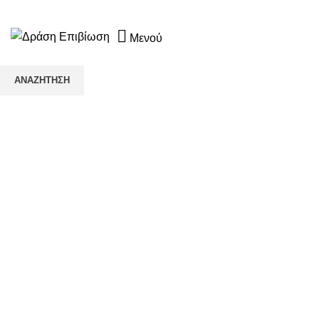
☎️+30 2552 110424 |📧 info@drasiepiviosi.gr
Μενού
ΑΝΑΖΉΤΗΣΗ
Ξεκινήστε να πληκτρολογείτε για να δείτε τα προϊόντα που αναζ
Κάντε κλικ για μεγέθυνση