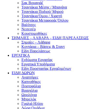
Σακ Βουαγιάζ
Τσαντάκια Μέσης / Μπανάνα
Τσαντάκια Ποδιού/ Μηρού
Τσαντάκια Όμου / Χιαστή
Τσαντάκια Μεταφοράς Όπλου
Βαλίτσες
Νεσεσέρ
Κουστομοθήκες
ΣΗΜΑΙΕΣ – ΛΑΒΑΡΑ – ΕΙΔΗ ΠΑΡΕΛΑΣΕΩΣ
Σημαίες – Λάβαρα
Κοντάρια – Βάσεις & Σταντ
Είδη Παρελάσεως
ΕΡΓΑΤΙΚΑ
Ενδύματα Εργασίας
Εργατικά Υποδήματα
Είδη Προστασίας Εργαζομένων
ΕΙΔΗ ΔΩΡΩΝ
Αναπτήρες
Καπνοθήκες
Πορτοφόλια
Βραχιόλια
Ωρολόγια
Μπρελόκ
Γυαλιά Ηλίου
Δώρα Ομάδων