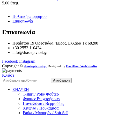
5,00
€
τεμ.
Πολιτική απορρήτου
Επικοινωνία
Επικοινωνία
Ηφαίστου 19 Ορεστιάδα, Έβρος, Ελλάδα Τκ 68200
+30 2552 110424
info@drasiepiviosi.gr
Facebook
Instagram
Copyright ©
drasiepiviosi.gr
Designed by
DartHost Web Studio
Κλείσε
Αναζήτηση
ΕΝΔΥΣΗ
T-shirt / Polo/ Φούτερ
Φόρμες Επιχειρήσεων
Παντελόνια / Βερμούδες
Χιτώνια / Πουκάμισα
Parka / Μπουφάν / Soft Sell