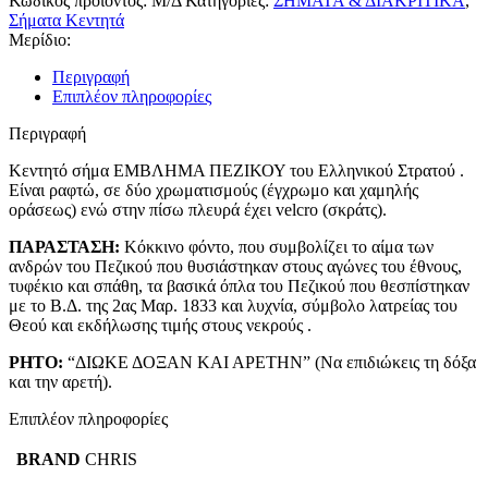
Κωδικός προϊόντος:
Μ/Δ
Κατηγορίες:
ΣΗΜΑΤΑ & ΔΙΑΚΡΙΤΙΚΑ
,
–
Σήματα Κεντητά
"ΔΙΩΚΕ
Μερίδιο:
ΔΟΞΑΝ
ΚΑΙ
Περιγραφή
ΑΡΕΤΗΝ"
Επιπλέον πληροφορίες
ποσότητα
Περιγραφή
Κεντητό σήμα ΕΜΒΛΗΜΑ ΠΕΖΙΚΟΥ του Ελληνικού Στρατού .
Είναι ραφτώ, σε δύο χρωματισμούς (έγχρωμο και χαμηλής
οράσεως) ενώ στην πίσω πλευρά έχει velcro (σκράτς).
ΠΑΡΑΣΤΑΣΗ:
Κόκκινο φόντο, που συμβολίζει το αίμα των
ανδρών του Πεζικού που θυσιάστηκαν στους αγώνες του έθνους,
τυφέκιο και σπάθη, τα βασικά όπλα του Πεζικού που θεσπίστηκαν
με το Β.Δ. της 2ας Μαρ. 1833 και λυχνία, σύμβολο λατρείας του
Θεού και εκδήλωσης τιμής στους νεκρούς .
ΡΗΤΟ:
“ΔΙΩΚΕ ΔΟΞΑΝ ΚΑΙ ΑΡΕΤΗΝ” (Να επιδιώκεις τη δόξα
και την αρετή).
Επιπλέον πληροφορίες
BRAND
CHRIS