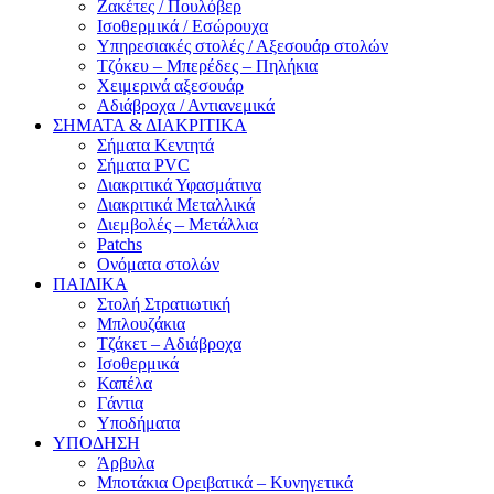
Ζακέτες / Πουλόβερ
Ισοθερμικά / Εσώρουχα
Υπηρεσιακές στολές / Αξεσουάρ στολών
Τζόκευ – Μπερέδες – Πηλήκια
Χειμερινά αξεσουάρ
Αδιάβροχα / Αντιανεμικά
ΣΗΜΑΤΑ & ΔΙΑΚΡΙΤΙΚΑ
Σήματα Κεντητά
Σήματα PVC
Διακριτικά Υφασμάτινα
Διακριτικά Μεταλλικά
Διεμβολές – Μετάλλια
Patchs
Ονόματα στολών
ΠΑΙΔΙΚΑ
Στολή Στρατιωτική
Μπλουζάκια
Τζάκετ – Αδιάβροχα
Ισοθερμικά
Καπέλα
Γάντια
Υποδήματα
ΥΠΟΔΗΣΗ
Άρβυλα
Μποτάκια Ορειβατικά – Κυνηγετικά