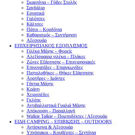
Σκαρπίνια – Γόβες Στολής
Σανδάλια
Εργατικά
Γαλότσες
Κάλτσες
Πάτοι – Κορδόνια
Καθαρισμός – Συντήρηση
Αξεσουάρ
ΕΠΙΧΕΙΡΗΣΙΑΚΟΣ ΕΞΟΠΛΙΣΜΟΣ
Γιλέκα Μάχης – Φορείς
Αλεξίσφαιρα γιλέκα – Πλάκες
Ζώνες Εξάρτησης – Επιχειρησιακές
Επιγονατίδες – Επιαγκωνίδες
Πιστολοθήκες – Θήκες Εξάρτησης
Αορτήρες – Ιμάντες
Γάντια Μάχης
Κράνη
Χειροπέδες
Γκλόπς
Αντιβαλλιστικά Γυαλιά Μάχης
Απόκρυψη – Παραλλαγή
Walkie Talkie – Πομποδέκτες / Αξεσουάρ
ΕΙΔΗ CAMPING – ΕΠΙΒΙΩΣΗΣ – OUTDOORS
Αντίσκηνα & Αξεσουάρ
Υπνόσακοι – Κουβέρτες – Σεντόνια