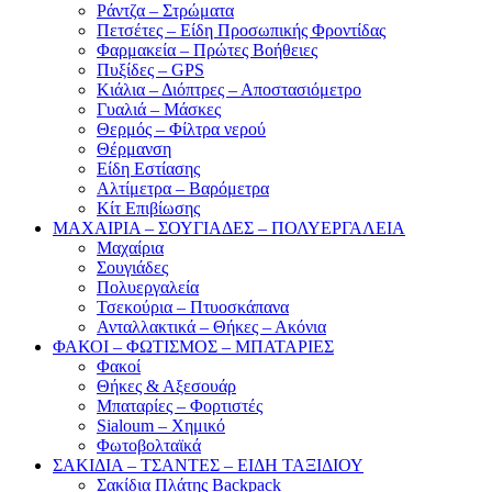
Ράντζα – Στρώματα
Πετσέτες – Είδη Προσωπικής Φροντίδας
Φαρμακεία – Πρώτες Βοήθειες
Πυξίδες – GPS
Κιάλια – Διόπτρες – Αποστασιόμετρο
Γυαλιά – Μάσκες
Θερμός – Φίλτρα νερού
Θέρμανση
Είδη Εστίασης
Αλτίμετρα – Βαρόμετρα
Κίτ Επιβίωσης
ΜΑΧΑΙΡΙΑ – ΣΟΥΓΙΑΔΕΣ – ΠΟΛΥΕΡΓΑΛΕΙΑ
Μαχαίρια
Σουγιάδες
Πολυεργαλεία
Τσεκούρια – Πτυοσκάπανα
Ανταλλακτικά – Θήκες – Ακόνια
ΦΑΚΟΙ – ΦΩΤΙΣΜΟΣ – ΜΠΑΤΑΡΙΕΣ
Φακοί
Θήκες & Αξεσουάρ
Μπαταρίες – Φορτιστές
Sialoum – Χημικό
Φωτοβολταϊκά
ΣΑΚΙΔΙΑ – ΤΣΑΝΤΕΣ – ΕΙΔΗ ΤΑΞΙΔΙΟΥ
Σακίδια Πλάτης Backpack