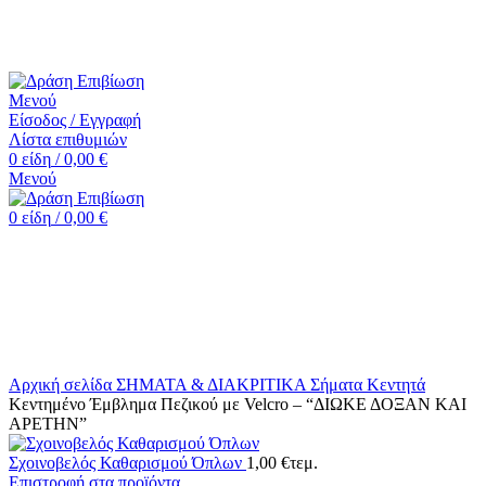
☎️+30 2552 110424 |📧 info@drasiepiviosi.gr
Μενού
Είσοδος / Εγγραφή
Λίστα επιθυμιών
0
είδη
/
0,00
€
Μενού
0
είδη
/
0,00
€
Κάντε κλικ για μεγέθυνση
Αρχική σελίδα
ΣΗΜΑΤΑ & ΔΙΑΚΡΙΤΙΚΑ
Σήματα Κεντητά
Κεντημένο Έμβλημα Πεζικού με Velcro – “ΔΙΩΚΕ ΔΟΞΑΝ ΚΑΙ
ΑΡΕΤΗΝ”
Σχοινοβελός Καθαρισμού Όπλων
1,00
€
τεμ.
Επιστροφή στα προϊόντα