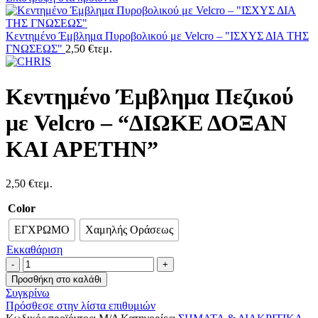
Κεντημένο Έμβλημα Πυροβολικού με Velcro – "ΙΣΧΥΣ ΔΙΑ ΤΗΣ
ΓΝΩΣΕΩΣ"
2,50
€
τεμ.
Κεντημένο Έμβλημα Πεζικού
με Velcro – “ΔΙΩΚΕ ΔΟΞΑΝ
ΚΑΙ ΑΡΕΤΗΝ”
2,50
€
τεμ.
Color
ΕΓΧΡΩΜΟ
Χαμηλής Οράσεως
Εκκαθάριση
Κεντημένο
Έμβλημα
Προσθήκη στο καλάθι
Πεζικού
Συγκρίνω
με
Πρόσθεσε στην λίστα επιθυμιών
Velcro