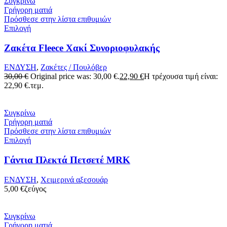
Συγκρίνω
Γρήγορη ματιά
Πρόσθεσε στην λίστα επιθυμιών
Επιλογή
Zακέτα Fleece Χακί Συνοριοφυλακής
ΕΝΔΥΣΗ
,
Ζακέτες / Πουλόβερ
30,00
€
Original price was: 30,00 €.
22,90
€
Η τρέχουσα τιμή είναι:
22,90 €.
τεμ.
Συγκρίνω
Γρήγορη ματιά
Πρόσθεσε στην λίστα επιθυμιών
Επιλογή
Γάντια Πλεκτά Πετσετέ MRK
ΕΝΔΥΣΗ
,
Χειμερινά αξεσουάρ
5,00
€
ζεύγος
Συγκρίνω
Γρήγορη ματιά