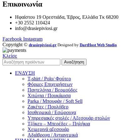
Επικοινωνία
Ηφαίστου 19 Ορεστιάδα, Έβρος, Ελλάδα Τκ 68200
+30 2552 110424
info@drasiepiviosi.gr
Facebook
Instagram
Copyright ©
drasiepiviosi.gr
Designed by
DartHost Web Studio
Κλείσε
Αναζήτηση
ΕΝΔΥΣΗ
T-shirt / Polo/ Φούτερ
Φόρμες Επιχειρήσεων
Παντελόνια / Βερμούδες
Χιτώνια / Πουκάμισα
Parka / Μπουφάν / Soft Sell
Ζακέτες / Πουλόβερ
Ισοθερμικά / Εσώρουχα
Υπηρεσιακές στολές / Αξεσουάρ στολών
Τζόκευ – Μπερέδες – Πηλήκια
Χειμερινά αξεσουάρ
Αδιάβροχα / Αντιανεμικά