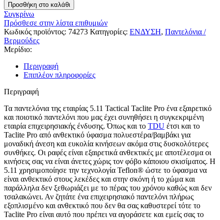
Προσθήκη στο καλάθι
Συγκρίνω
Πρόσθεσε στην λίστα επιθυμιών
Κωδικός προϊόντος:
74273
Κατηγορίες:
ΕΝΔΥΣΗ
,
Παντελόνια /
Βερμούδες
Μερίδιο:
Περιγραφή
Επιπλέον πληροφορίες
Περιγραφή
Τα παντελόνια της εταιρίας 5.11 Tactical Taclite Pro ένα εξαιρετικό
και ποιοτικό παντελόνι που μας έχει συνηθήσει η συγκεκριμένη
εταιρία επιχειρησιακής ένδυσης. Όπως και το
TDU
έτσι και το
Taclite Pro από ανθεκτικό ύφασμα πολυεστέρα/βαμβάκι για
μοναδική άνεση και ευκολία κινήσεων ακόμα στις δυσκολότερες
συνθήκες. Οι ραφές είναι εξαιρετικά ανθεκτικές με αποτέλεσμα οι
κινήσεις σας να είναι άνετες χώρις τον φόβο κάποιου σκισίματος. Η
5.11 χρησιμοποίησε την τεχνολογία Teflon® ώστε το ύφασμα να
είναι ανθεκτικό στους λεκέδες και στην σκόνη ή το χώμα και
παράλληλα δεν ξεθωριάζει με το πέρας του χρόνου καθώς και δεν
τσαλακώνει. Αν ζητάτε ένα επιχειρησιακό παντελόνι πλήρως
εξοπλισμένο και ανθεκτικό που δεν θα σας καθυστερεί τότε το
Taclite Pro είναι αυτό που πρέπει να αγοράσετε και εμείς σας το