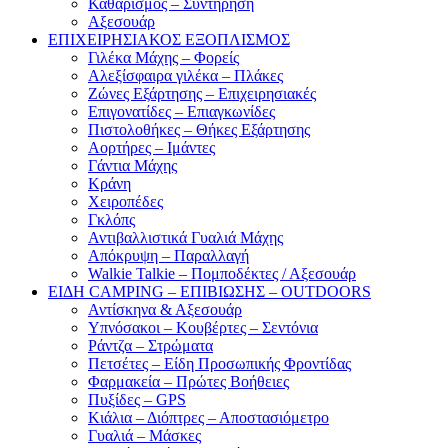
Καθαρισμός – Συντήρηση
Αξεσουάρ
ΕΠΙΧΕΙΡΗΣΙΑΚΟΣ ΕΞΟΠΛΙΣΜΟΣ
Γιλέκα Μάχης – Φορείς
Αλεξίσφαιρα γιλέκα – Πλάκες
Ζώνες Εξάρτησης – Επιχειρησιακές
Επιγονατίδες – Επιαγκωνίδες
Πιστολοθήκες – Θήκες Εξάρτησης
Αορτήρες – Ιμάντες
Γάντια Μάχης
Κράνη
Χειροπέδες
Γκλόπς
Αντιβαλλιστικά Γυαλιά Μάχης
Απόκρυψη – Παραλλαγή
Walkie Talkie – Πομποδέκτες / Αξεσουάρ
ΕΙΔΗ CAMPING – ΕΠΙΒΙΩΣΗΣ – OUTDOORS
Αντίσκηνα & Αξεσουάρ
Υπνόσακοι – Κουβέρτες – Σεντόνια
Ράντζα – Στρώματα
Πετσέτες – Είδη Προσωπικής Φροντίδας
Φαρμακεία – Πρώτες Βοήθειες
Πυξίδες – GPS
Κιάλια – Διόπτρες – Αποστασιόμετρο
Γυαλιά – Μάσκες