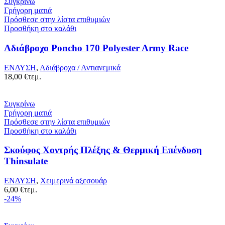
Συγκρίνω
Γρήγορη ματιά
Πρόσθεσε στην λίστα επιθυμιών
Προσθήκη στο καλάθι
Αδιάβροχο Poncho 170 Polyester Army Race
ΕΝΔΥΣΗ
,
Αδιάβροχα / Αντιανεμικά
18,00
€
τεμ.
Συγκρίνω
Γρήγορη ματιά
Πρόσθεσε στην λίστα επιθυμιών
Προσθήκη στο καλάθι
Σκούφος Χοντρής Πλέξης & Θερμική Επένδυση
Thinsulate
ΕΝΔΥΣΗ
,
Χειμερινά αξεσουάρ
6,00
€
τεμ.
-24%