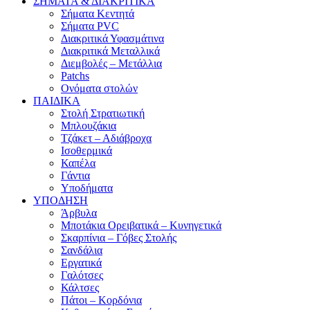
ΣΗΜΑΤΑ & ΔΙΑΚΡΙΤΙΚΑ
Σήματα Κεντητά
Σήματα PVC
Διακριτικά Υφασμάτινα
Διακριτικά Μεταλλικά
Διεμβολές – Μετάλλια
Patchs
Ονόματα στολών
ΠΑΙΔΙΚΑ
Στολή Στρατιωτική
Μπλουζάκια
Τζάκετ – Αδιάβροχα
Ισοθερμικά
Καπέλα
Γάντια
Υποδήματα
ΥΠΟΔΗΣΗ
Άρβυλα
Μποτάκια Ορειβατικά – Κυνηγετικά
Σκαρπίνια – Γόβες Στολής
Σανδάλια
Εργατικά
Γαλότσες
Κάλτσες
Πάτοι – Κορδόνια