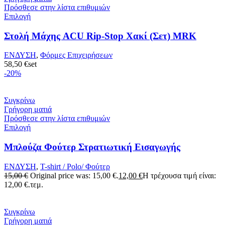
Πρόσθεσε στην λίστα επιθυμιών
Επιλογή
Στολή Μάχης ACU Rip-Stop Χακί (Σετ) MRK
ΕΝΔΥΣΗ
,
Φόρμες Επιχειρήσεων
58,50
€
set
-20%
Συγκρίνω
Γρήγορη ματιά
Πρόσθεσε στην λίστα επιθυμιών
Επιλογή
Μπλούζα Φούτερ Στρατιωτική Εισαγωγής
ΕΝΔΥΣΗ
,
T-shirt / Polo/ Φούτερ
15,00
€
Original price was: 15,00 €.
12,00
€
Η τρέχουσα τιμή είναι:
12,00 €.
τεμ.
Συγκρίνω
Γρήγορη ματιά