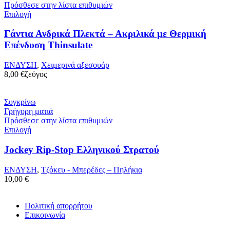
Πρόσθεσε στην λίστα επιθυμιών
Επιλογή
Γάντια Ανδρικά Πλεκτά – Ακριλικά με Θερμική
Επένδυση Thinsulate
ΕΝΔΥΣΗ
,
Χειμερινά αξεσουάρ
8,00
€
ζεύγος
Συγκρίνω
Γρήγορη ματιά
Πρόσθεσε στην λίστα επιθυμιών
Επιλογή
Jockey Rip-Stop Ελληνικού Στρατού
ΕΝΔΥΣΗ
,
Τζόκευ - Μπερέδες – Πηλήκια
10,00
€
Πολιτική απορρήτου
Επικοινωνία