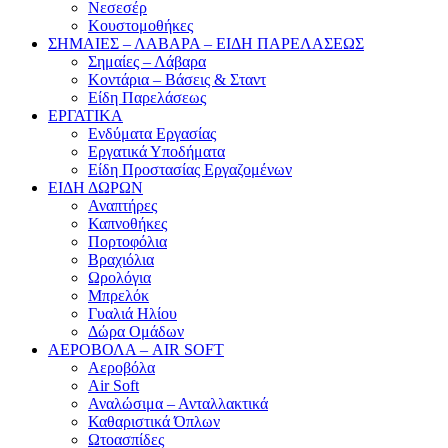
Νεσεσέρ
Κουστομοθήκες
ΣΗΜΑΙΕΣ – ΛΑΒΑΡΑ – ΕΙΔΗ ΠΑΡΕΛΑΣΕΩΣ
Σημαίες – Λάβαρα
Κοντάρια – Βάσεις & Σταντ
Είδη Παρελάσεως
ΕΡΓΑΤΙΚΑ
Ενδύματα Εργασίας
Εργατικά Υποδήματα
Είδη Προστασίας Εργαζομένων
ΕΙΔΗ ΔΩΡΩΝ
Αναπτήρες
Καπνοθήκες
Πορτοφόλια
Βραχιόλια
Ωρολόγια
Μπρελόκ
Γυαλιά Ηλίου
Δώρα Ομάδων
ΑΕΡΟΒΟΛΑ – AIR SOFT
Αεροβόλα
Air Soft
Αναλώσιμα – Ανταλλακτικά
Καθαριστικά Όπλων
Ωτοασπίδες