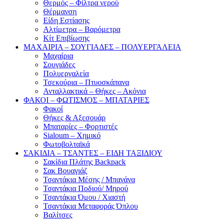
Θερμός – Φίλτρα νερού
Θέρμανση
Είδη Εστίασης
Αλτίμετρα – Βαρόμετρα
Κίτ Επιβίωσης
ΜΑΧΑΙΡΙΑ – ΣΟΥΓΙΑΔΕΣ – ΠΟΛΥΕΡΓΑΛΕΙΑ
Μαχαίρια
Σουγιάδες
Πολυεργαλεία
Τσεκούρια – Πτυοσκάπανα
Ανταλλακτικά – Θήκες – Ακόνια
ΦΑΚΟΙ – ΦΩΤΙΣΜΟΣ – ΜΠΑΤΑΡΙΕΣ
Φακοί
Θήκες & Αξεσουάρ
Μπαταρίες – Φορτιστές
Sialoum – Χημικό
Φωτοβολταϊκά
ΣΑΚΙΔΙΑ – ΤΣΑΝΤΕΣ – ΕΙΔΗ ΤΑΞΙΔΙΟΥ
Σακίδια Πλάτης Backpack
Σακ Βουαγιάζ
Τσαντάκια Μέσης / Μπανάνα
Τσαντάκια Ποδιού/ Μηρού
Τσαντάκια Όμου / Χιαστή
Τσαντάκια Μεταφοράς Όπλου
Βαλίτσες