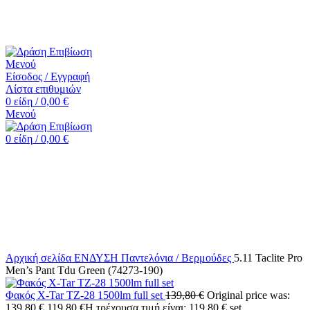
☎️+30 2552 110424 |📧 info@drasiepiviosi.gr
Μενού
Είσοδος / Εγγραφή
Λίστα επιθυμιών
0
είδη
/
0,00
€
Μενού
0
είδη
/
0,00
€
-13%
Κάντε κλικ για μεγέθυνση
Αρχική σελίδα
ΕΝΔΥΣΗ
Παντελόνια / Βερμούδες
5.11 Taclite Pro
Men’s Pant Tdu Green (74273-190)
Φακός X-Tar TZ-28 1500lm full set
139,80
€
Original price was:
139,80 €.
119,80
€
Η τρέχουσα τιμή είναι: 119,80 €.
set