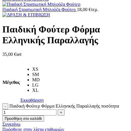
Παιδική Στρατιωτική Μπλούζα Φούτερ
18,00
€
τεμ.
Παιδική Φούτερ Φόρμα
Ελληνικής Παραλλαγής
35,00
€
set
XS
SM
MD
Μέγεθος
LG
XL
Εκκαθάριση
Παιδική Φούτερ Φόρμα Ελληνικής Παραλλαγής ποσότητα
Προσθήκη στο καλάθι
Συγκρίνω
Πρόσθεσε στην λίστα επιθυμιών