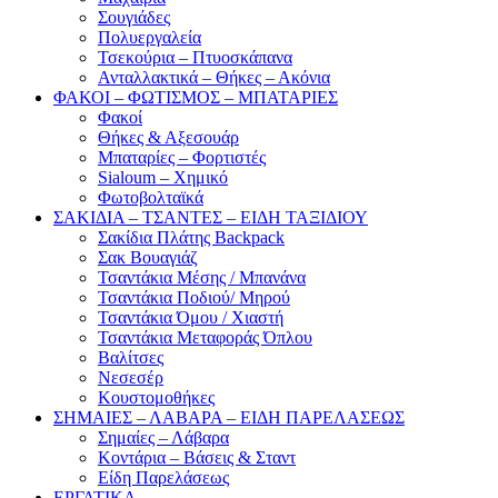
Σουγιάδες
Πολυεργαλεία
Τσεκούρια – Πτυοσκάπανα
Ανταλλακτικά – Θήκες – Ακόνια
ΦΑΚΟΙ – ΦΩΤΙΣΜΟΣ – ΜΠΑΤΑΡΙΕΣ
Φακοί
Θήκες & Αξεσουάρ
Μπαταρίες – Φορτιστές
Sialoum – Χημικό
Φωτοβολταϊκά
ΣΑΚΙΔΙΑ – ΤΣΑΝΤΕΣ – ΕΙΔΗ ΤΑΞΙΔΙΟΥ
Σακίδια Πλάτης Backpack
Σακ Βουαγιάζ
Τσαντάκια Μέσης / Μπανάνα
Τσαντάκια Ποδιού/ Μηρού
Τσαντάκια Όμου / Χιαστή
Τσαντάκια Μεταφοράς Όπλου
Βαλίτσες
Νεσεσέρ
Κουστομοθήκες
ΣΗΜΑΙΕΣ – ΛΑΒΑΡΑ – ΕΙΔΗ ΠΑΡΕΛΑΣΕΩΣ
Σημαίες – Λάβαρα
Κοντάρια – Βάσεις & Σταντ
Είδη Παρελάσεως
ΕΡΓΑΤΙΚΑ