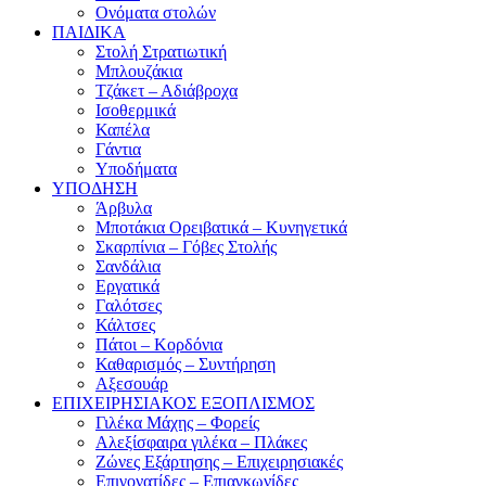
Ονόματα στολών
ΠΑΙΔΙΚΑ
Στολή Στρατιωτική
Μπλουζάκια
Τζάκετ – Αδιάβροχα
Ισοθερμικά
Καπέλα
Γάντια
Υποδήματα
ΥΠΟΔΗΣΗ
Άρβυλα
Μποτάκια Ορειβατικά – Κυνηγετικά
Σκαρπίνια – Γόβες Στολής
Σανδάλια
Εργατικά
Γαλότσες
Κάλτσες
Πάτοι – Κορδόνια
Καθαρισμός – Συντήρηση
Αξεσουάρ
ΕΠΙΧΕΙΡΗΣΙΑΚΟΣ ΕΞΟΠΛΙΣΜΟΣ
Γιλέκα Μάχης – Φορείς
Αλεξίσφαιρα γιλέκα – Πλάκες
Ζώνες Εξάρτησης – Επιχειρησιακές
Επιγονατίδες – Επιαγκωνίδες