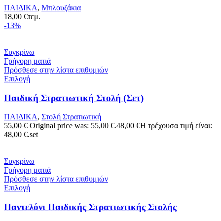
ΠΑΙΔΙΚΑ
,
Μπλουζάκια
18,00
€
τεμ.
-13%
Συγκρίνω
Γρήγορη ματιά
Πρόσθεσε στην λίστα επιθυμιών
Επιλογή
Παιδική Στρατιωτική Στολή (Σετ)
ΠΑΙΔΙΚΑ
,
Στολή Στρατιωτική
55,00
€
Original price was: 55,00 €.
48,00
€
Η τρέχουσα τιμή είναι:
48,00 €.
set
Συγκρίνω
Γρήγορη ματιά
Πρόσθεσε στην λίστα επιθυμιών
Επιλογή
Παντελόνι Παιδικής Στρατιωτικής Στολής