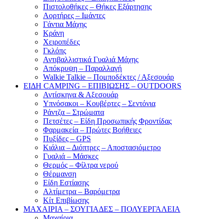
Πιστολοθήκες – Θήκες Εξάρτησης
Αορτήρες – Ιμάντες
Γάντια Μάχης
Κράνη
Χειροπέδες
Γκλόπς
Αντιβαλλιστικά Γυαλιά Μάχης
Απόκρυψη – Παραλλαγή
Walkie Talkie – Πομποδέκτες / Αξεσουάρ
ΕΙΔΗ CAMPING – ΕΠΙΒΙΩΣΗΣ – OUTDOORS
Αντίσκηνα & Αξεσουάρ
Υπνόσακοι – Κουβέρτες – Σεντόνια
Ράντζα – Στρώματα
Πετσέτες – Είδη Προσωπικής Φροντίδας
Φαρμακεία – Πρώτες Βοήθειες
Πυξίδες – GPS
Κιάλια – Διόπτρες – Αποστασιόμετρο
Γυαλιά – Μάσκες
Θερμός – Φίλτρα νερού
Θέρμανση
Είδη Εστίασης
Αλτίμετρα – Βαρόμετρα
Κίτ Επιβίωσης
ΜΑΧΑΙΡΙΑ – ΣΟΥΓΙΑΔΕΣ – ΠΟΛΥΕΡΓΑΛΕΙΑ
Μαχαίρια