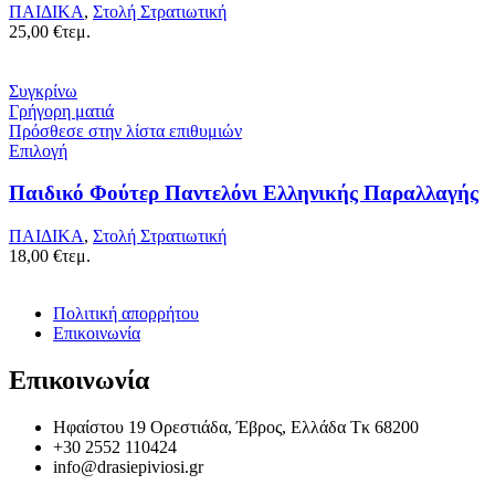
ΠΑΙΔΙΚΑ
,
Στολή Στρατιωτική
25,00
€
τεμ.
Συγκρίνω
Γρήγορη ματιά
Πρόσθεσε στην λίστα επιθυμιών
Επιλογή
Παιδικό Φούτερ Παντελόνι Ελληνικής Παραλλαγής
ΠΑΙΔΙΚΑ
,
Στολή Στρατιωτική
18,00
€
τεμ.
Πολιτική απορρήτου
Επικοινωνία
Επικοινωνία
Ηφαίστου 19 Ορεστιάδα, Έβρος, Ελλάδα Τκ 68200
+30 2552 110424
info@drasiepiviosi.gr