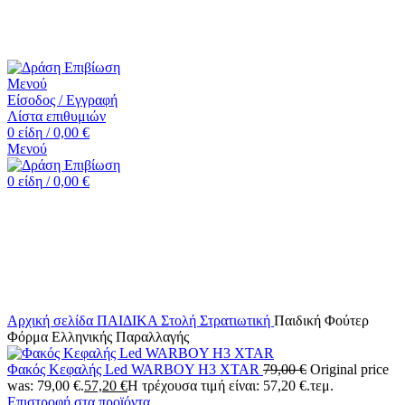
☎️+30 2552 110424 |📧 info@drasiepiviosi.gr
Μενού
Είσοδος / Εγγραφή
Λίστα επιθυμιών
0
είδη
/
0,00
€
Μενού
0
είδη
/
0,00
€
Κάντε κλικ για μεγέθυνση
Αρχική σελίδα
ΠΑΙΔΙΚΑ
Στολή Στρατιωτική
Παιδική Φούτερ
Φόρμα Ελληνικής Παραλλαγής
Φακός Κεφαλής Led WARBOY H3 XTAR
79,00
€
Original price
was: 79,00 €.
57,20
€
Η τρέχουσα τιμή είναι: 57,20 €.
τεμ.
Επιστροφή στα προϊόντα