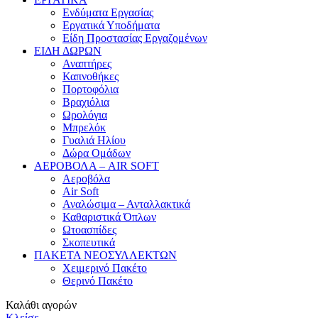
Ενδύματα Εργασίας
Εργατικά Υποδήματα
Είδη Προστασίας Εργαζομένων
ΕΙΔΗ ΔΩΡΩΝ
Αναπτήρες
Καπνοθήκες
Πορτοφόλια
Βραχιόλια
Ωρολόγια
Μπρελόκ
Γυαλιά Ηλίου
Δώρα Ομάδων
ΑΕΡΟΒΟΛΑ – AIR SOFT
Αεροβόλα
Air Soft
Αναλώσιμα – Ανταλλακτικά
Καθαριστικά Όπλων
Ωτοασπίδες
Σκοπευτικά
ΠΑΚΕΤΑ ΝΕΟΣΥΛΛΕΚΤΩΝ
Χειμερινό Πακέτο
Θερινό Πακέτο
Καλάθι αγορών
Κλείσε