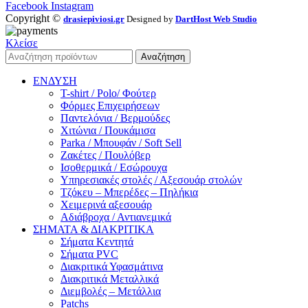
Facebook
Instagram
Copyright ©
drasiepiviosi.gr
Designed by
DartHost Web Studio
Κλείσε
Αναζήτηση
ΕΝΔΥΣΗ
T-shirt / Polo/ Φούτερ
Φόρμες Επιχειρήσεων
Παντελόνια / Βερμούδες
Χιτώνια / Πουκάμισα
Parka / Μπουφάν / Soft Sell
Ζακέτες / Πουλόβερ
Ισοθερμικά / Εσώρουχα
Υπηρεσιακές στολές / Αξεσουάρ στολών
Τζόκευ – Μπερέδες – Πηλήκια
Χειμερινά αξεσουάρ
Αδιάβροχα / Αντιανεμικά
ΣΗΜΑΤΑ & ΔΙΑΚΡΙΤΙΚΑ
Σήματα Κεντητά
Σήματα PVC
Διακριτικά Υφασμάτινα
Διακριτικά Μεταλλικά
Διεμβολές – Μετάλλια
Patchs