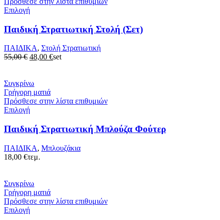
Πρόσθεσε στην λίστα επιθυμιών
Επιλογή
Παιδική Στρατιωτική Στολή (Σετ)
ΠΑΙΔΙΚΑ
,
Στολή Στρατιωτική
Original
Η
55,00
€
48,00
€
set
price
τρέχουσα
was:
τιμή
55,00 €.
είναι:
Συγκρίνω
48,00 €.
Γρήγορη ματιά
Πρόσθεσε στην λίστα επιθυμιών
Επιλογή
Παιδική Στρατιωτική Μπλούζα Φούτερ
ΠΑΙΔΙΚΑ
,
Μπλουζάκια
18,00
€
τεμ.
Συγκρίνω
Γρήγορη ματιά
Πρόσθεσε στην λίστα επιθυμιών
Επιλογή