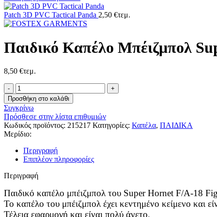
Patch 3D PVC Tactical Panda
2,50
€
τεμ.
Παιδικό Καπέλο Μπέιζμπολ Sup
8,50
€
τεμ.
Παιδικό
Καπέλο
Προσθήκη στο καλάθι
Μπέιζμπολ
Συγκρίνω
Super
Πρόσθεσε στην λίστα επιθυμιών
Hornet
Κωδικός προϊόντος:
215217
Κατηγορίες:
Καπέλα
,
ΠΑΙΔΙΚΑ
F/A-
Μερίδιο:
18
ποσότητα
Περιγραφή
Επιπλέον πληροφορίες
Περιγραφή
Παιδικό καπέλο μπέιζμπολ του Super Hornet F/A-18 Fig
Το καπέλο του μπέιζμπολ έχει κεντημένο κείμενο και εί
Τέλεια εφαρμογή και είναι πολύ άνετο.