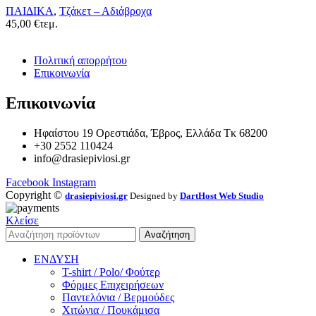
ΠΑΙΔΙΚΑ
,
Τζάκετ – Αδιάβροχα
45,00
€
τεμ.
Πολιτική απορρήτου
Επικοινωνία
Επικοινωνία
Ηφαίστου 19 Ορεστιάδα, Έβρος, Ελλάδα Τκ 68200
+30 2552 110424
info@drasiepiviosi.gr
Facebook
Instagram
Copyright ©
drasiepiviosi.gr
Designed by
DartHost Web Studio
Κλείσε
Αναζήτηση
ΕΝΔΥΣΗ
T-shirt / Polo/ Φούτερ
Φόρμες Επιχειρήσεων
Παντελόνια / Βερμούδες
Χιτώνια / Πουκάμισα