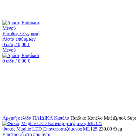
☎️+30 2552 110424 |📧 info@drasiepiviosi.gr
Μενού
Είσοδος / Εγγραφή
Λίστα επιθυμιών
0
είδη
/
0,00
€
Μενού
0
είδη
/
0,00
€
Κάντε κλικ για μεγέθυνση
Αρχική σελίδα
ΠΑΙΔΙΚΑ
Καπέλα
Παιδικό Καπέλο Μπέιζμπολ Supe
Φακός Maglite LED Επαναφορτιζόμενος ML125
230,00
€
τεμ.
Επιστροφή στα προϊόντα