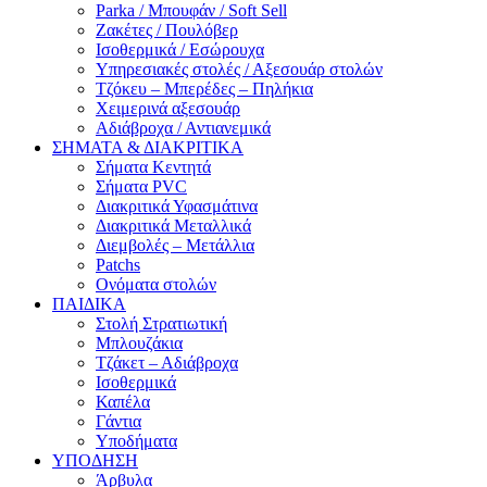
Parka / Μπουφάν / Soft Sell
Ζακέτες / Πουλόβερ
Ισοθερμικά / Εσώρουχα
Υπηρεσιακές στολές / Αξεσουάρ στολών
Τζόκευ – Μπερέδες – Πηλήκια
Χειμερινά αξεσουάρ
Αδιάβροχα / Αντιανεμικά
ΣΗΜΑΤΑ & ΔΙΑΚΡΙΤΙΚΑ
Σήματα Κεντητά
Σήματα PVC
Διακριτικά Υφασμάτινα
Διακριτικά Μεταλλικά
Διεμβολές – Μετάλλια
Patchs
Ονόματα στολών
ΠΑΙΔΙΚΑ
Στολή Στρατιωτική
Μπλουζάκια
Τζάκετ – Αδιάβροχα
Ισοθερμικά
Καπέλα
Γάντια
Υποδήματα
ΥΠΟΔΗΣΗ
Άρβυλα