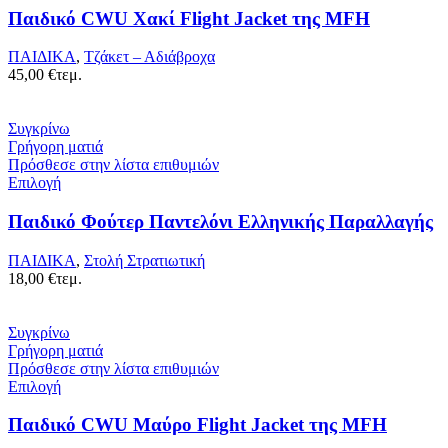
Παιδικό CWU Χακί Flight Jacket της MFH
ΠΑΙΔΙΚΑ
,
Τζάκετ – Αδιάβροχα
45,00
€
τεμ.
Συγκρίνω
Γρήγορη ματιά
Πρόσθεσε στην λίστα επιθυμιών
Επιλογή
Παιδικό Φούτερ Παντελόνι Ελληνικής Παραλλαγής
ΠΑΙΔΙΚΑ
,
Στολή Στρατιωτική
18,00
€
τεμ.
Συγκρίνω
Γρήγορη ματιά
Πρόσθεσε στην λίστα επιθυμιών
Επιλογή
Παιδικό CWU Μαύρο Flight Jacket της MFH