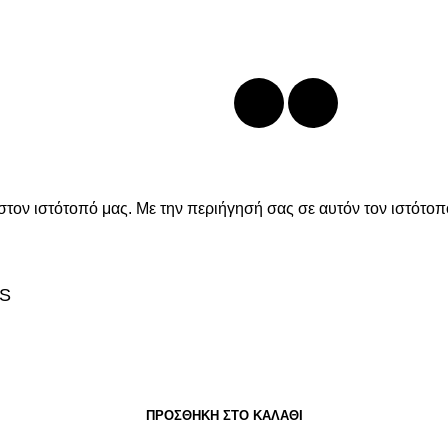
+30 2552 110424
info@drasiepiviosi.gr
στον ιστότοπό μας. Με την περιήγησή σας σε αυτόν τον ιστότοπ
RS
ΠΡΟΣΘΉΚΗ ΣΤΟ ΚΑΛΆΘΙ