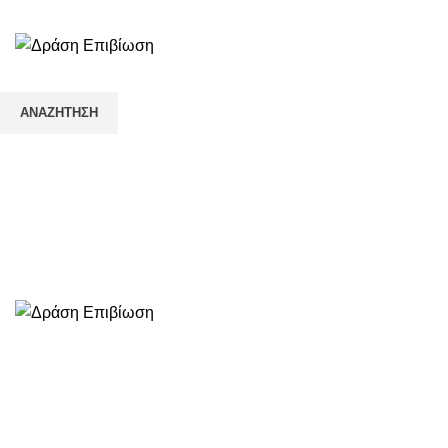
☎️+30 2552 110424 |📧 info@drasiepiviosi.gr
ΑΝΑΖΉΤΗΣΗ
Ξεκινήστε να πληκτρολογείτε για να δείτε τα προϊόντα που αναζ
Κάντε κλικ για μεγέθυνση