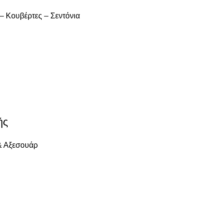
– Κουβέρτες – Σεντόνια
ής
& Αξεσουάρ
Επικοινωνία
Ηφαίστου 19 Ορεστιάδα, Έ
α