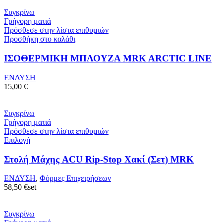
Συγκρίνω
Γρήγορη ματιά
Πρόσθεσε στην λίστα επιθυμιών
Προσθήκη στο καλάθι
ΙΣΟΘΕΡΜΙΚΗ ΜΠΛΟΥΖΑ MRK ARCTIC LINE
ΕΝΔΥΣΗ
15,00
€
Συγκρίνω
Γρήγορη ματιά
Πρόσθεσε στην λίστα επιθυμιών
Επιλογή
Στολή Μάχης ACU Rip-Stop Χακί (Σετ) MRK
ΕΝΔΥΣΗ
,
Φόρμες Επιχειρήσεων
58,50
€
set
Συγκρίνω