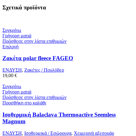
Σχετικά προϊόντα
Συγκρίνω
Γρήγορη ματιά
Πρόσθεσε στην λίστα επιθυμιών
Επιλογή
Ζακέτα polar fleece FAGEO
ΕΝΔΥΣΗ
,
Ζακέτες / Πουλόβερ
19,00
€
Συγκρίνω
Γρήγορη ματιά
Πρόσθεσε στην λίστα επιθυμιών
Προσθήκη στο καλάθι
Ισοθερμική Balaclava Thermoactive Seemless
Magnum
ΕΝΔΥΣΗ
,
Ισοθερμικά / Εσώρουχα
,
Χειμερινά αξεσουάρ