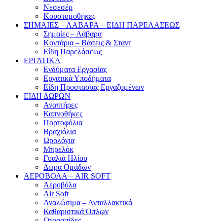
Νεσεσέρ
Κουστομοθήκες
ΣΗΜΑΙΕΣ – ΛΑΒΑΡΑ – ΕΙΔΗ ΠΑΡΕΛΑΣΕΩΣ
Σημαίες – Λάβαρα
Κοντάρια – Βάσεις & Σταντ
Είδη Παρελάσεως
ΕΡΓΑΤΙΚΑ
Ενδύματα Εργασίας
Εργατικά Υποδήματα
Είδη Προστασίας Εργαζομένων
ΕΙΔΗ ΔΩΡΩΝ
Αναπτήρες
Καπνοθήκες
Πορτοφόλια
Βραχιόλια
Ωρολόγια
Μπρελόκ
Γυαλιά Ηλίου
Δώρα Ομάδων
ΑΕΡΟΒΟΛΑ – AIR SOFT
Αεροβόλα
Air Soft
Αναλώσιμα – Ανταλλακτικά
Καθαριστικά Όπλων
Ωτοασπίδες