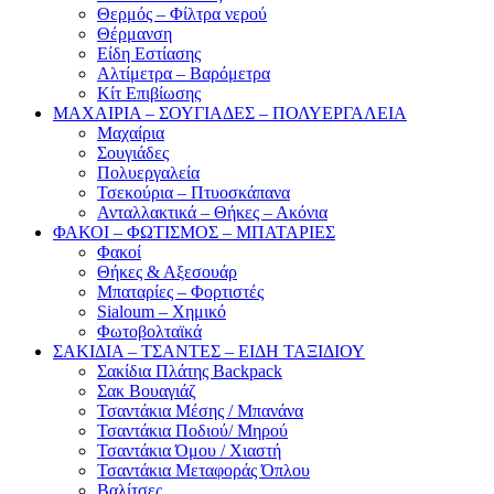
Θερμός – Φίλτρα νερού
Θέρμανση
Είδη Εστίασης
Αλτίμετρα – Βαρόμετρα
Κίτ Επιβίωσης
ΜΑΧΑΙΡΙΑ – ΣΟΥΓΙΑΔΕΣ – ΠΟΛΥΕΡΓΑΛΕΙΑ
Μαχαίρια
Σουγιάδες
Πολυεργαλεία
Τσεκούρια – Πτυοσκάπανα
Ανταλλακτικά – Θήκες – Ακόνια
ΦΑΚΟΙ – ΦΩΤΙΣΜΟΣ – ΜΠΑΤΑΡΙΕΣ
Φακοί
Θήκες & Αξεσουάρ
Μπαταρίες – Φορτιστές
Sialoum – Χημικό
Φωτοβολταϊκά
ΣΑΚΙΔΙΑ – ΤΣΑΝΤΕΣ – ΕΙΔΗ ΤΑΞΙΔΙΟΥ
Σακίδια Πλάτης Backpack
Σακ Βουαγιάζ
Τσαντάκια Μέσης / Μπανάνα
Τσαντάκια Ποδιού/ Μηρού
Τσαντάκια Όμου / Χιαστή
Τσαντάκια Μεταφοράς Όπλου
Βαλίτσες