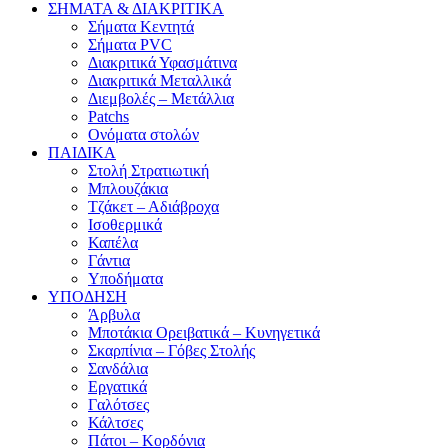
ΣΗΜΑΤΑ & ΔΙΑΚΡΙΤΙΚΑ
Σήματα Κεντητά
Σήματα PVC
Διακριτικά Υφασμάτινα
Διακριτικά Μεταλλικά
Διεμβολές – Μετάλλια
Patchs
Ονόματα στολών
ΠΑΙΔΙΚΑ
Στολή Στρατιωτική
Μπλουζάκια
Τζάκετ – Αδιάβροχα
Ισοθερμικά
Καπέλα
Γάντια
Υποδήματα
ΥΠΟΔΗΣΗ
Άρβυλα
Μποτάκια Ορειβατικά – Κυνηγετικά
Σκαρπίνια – Γόβες Στολής
Σανδάλια
Εργατικά
Γαλότσες
Κάλτσες
Πάτοι – Κορδόνια