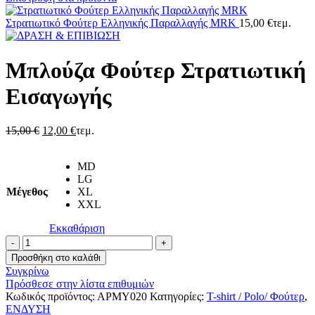
Στρατιωτικό Φούτερ Ελληνικής Παραλλαγής MRK
15,00
€
τεμ.
Μπλούζα Φούτερ Στρατιωτική
Εισαγωγής
Original
Η
15,00
€
12,00
€
τεμ.
price
τρέχουσα
was:
τιμή
MD
15,00 €.
είναι:
LG
12,00 €.
Μέγεθος
XL
XXL
Εκκαθάριση
Μπλούζα
Φούτερ
Προσθήκη στο καλάθι
Στρατιωτική
Συγκρίνω
Εισαγωγής
Πρόσθεσε στην λίστα επιθυμιών
ποσότητα
Κωδικός προϊόντος:
ΑΡΜΥ020
Κατηγορίες:
T-shirt / Polo/ Φούτερ
,
ΕΝΔΥΣΗ