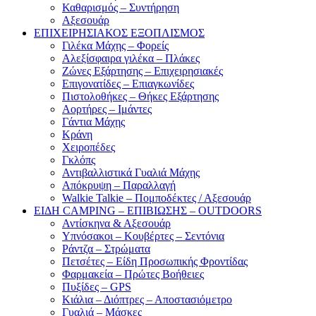
Καθαρισμός – Συντήρηση
Αξεσουάρ
ΕΠΙΧΕΙΡΗΣΙΑΚΟΣ ΕΞΟΠΛΙΣΜΟΣ
Γιλέκα Μάχης – Φορείς
Αλεξίσφαιρα γιλέκα – Πλάκες
Ζώνες Εξάρτησης – Επιχειρησιακές
Επιγονατίδες – Επιαγκωνίδες
Πιστολοθήκες – Θήκες Εξάρτησης
Αορτήρες – Ιμάντες
Γάντια Μάχης
Κράνη
Χειροπέδες
Γκλόπς
Αντιβαλλιστικά Γυαλιά Μάχης
Απόκρυψη – Παραλλαγή
Walkie Talkie – Πομποδέκτες / Αξεσουάρ
ΕΙΔΗ CAMPING – ΕΠΙΒΙΩΣΗΣ – OUTDOORS
Αντίσκηνα & Αξεσουάρ
Υπνόσακοι – Κουβέρτες – Σεντόνια
Ράντζα – Στρώματα
Πετσέτες – Είδη Προσωπικής Φροντίδας
Φαρμακεία – Πρώτες Βοήθειες
Πυξίδες – GPS
Κιάλια – Διόπτρες – Αποστασιόμετρο
Γυαλιά – Μάσκες