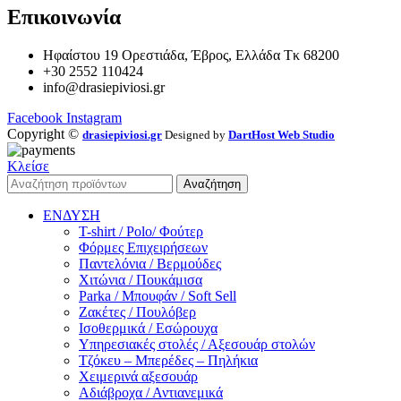
Επικοινωνία
Ηφαίστου 19 Ορεστιάδα, Έβρος, Ελλάδα Τκ 68200
+30 2552 110424
info@drasiepiviosi.gr
Facebook
Instagram
Copyright ©
drasiepiviosi.gr
Designed by
DartHost Web Studio
Κλείσε
Αναζήτηση
ΕΝΔΥΣΗ
T-shirt / Polo/ Φούτερ
Φόρμες Επιχειρήσεων
Παντελόνια / Βερμούδες
Χιτώνια / Πουκάμισα
Parka / Μπουφάν / Soft Sell
Ζακέτες / Πουλόβερ
Ισοθερμικά / Εσώρουχα
Υπηρεσιακές στολές / Αξεσουάρ στολών
Τζόκευ – Μπερέδες – Πηλήκια
Χειμερινά αξεσουάρ
Αδιάβροχα / Αντιανεμικά