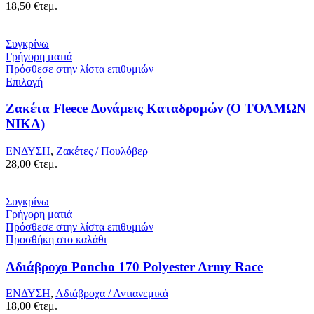
18,50
€
τεμ.
Συγκρίνω
Γρήγορη ματιά
Πρόσθεσε στην λίστα επιθυμιών
Επιλογή
Ζακέτα Fleece Δυνάμεις Καταδρομών (Ο ΤΟΛΜΩΝ
ΝΙΚΑ)
ΕΝΔΥΣΗ
,
Ζακέτες / Πουλόβερ
28,00
€
τεμ.
Συγκρίνω
Γρήγορη ματιά
Πρόσθεσε στην λίστα επιθυμιών
Προσθήκη στο καλάθι
Αδιάβροχο Poncho 170 Polyester Army Race
ΕΝΔΥΣΗ
,
Αδιάβροχα / Αντιανεμικά
18,00
€
τεμ.