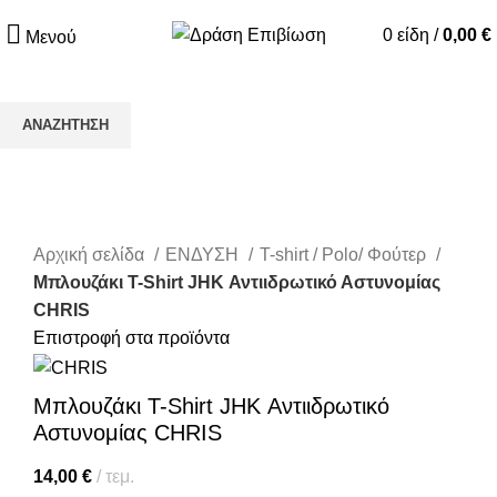
0
είδη
/
0,00
€
Μενού
ΑΝΑΖΉΤΗΣΗ
Ξεκινήστε να πληκτρολογείτε για να δείτε τα προϊόντα που
αναζητάτε.
Κάντε κλικ για μεγέθυνση
Αρχική σελίδα
ΕΝΔΥΣΗ
T-shirt / Polo/ Φούτερ
Μπλουζάκι T-Shirt JHK Αντιιδρωτικό Αστυνομίας
CHRIS
Επιστροφή στα προϊόντα
Μπλουζάκι T-Shirt JHK Αντιιδρωτικό
Αστυνομίας CHRIS
14,00
€
τεμ.