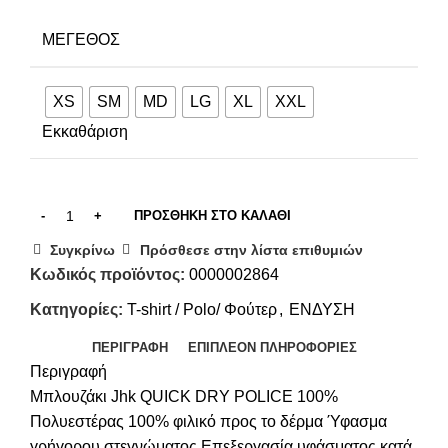
ΜΈΓΕΘΟΣ
XS
SM
MD
LG
XL
XXL
Εκκαθάριση
ΠΡΟΣΘΉΚΗ ΣΤΟ ΚΑΛΆΘΙ
Συγκρίνω
Πρόσθεσε στην λίστα επιθυμιών
Κωδικός προϊόντος:
0000002864
Κατηγορίες:
T-shirt / Polo/ Φούτερ
,
ΕΝΔΥΣΗ
ΠΕΡΙΓΡΑΦΉ
ΕΠΙΠΛΈΟΝ ΠΛΗΡΟΦΟΡΊΕΣ
Περιγραφή
Μπλουζάκι Jhk QUICK DRY POLICE 100%
Πολυεστέρας 100% φιλικό προς το δέρμα Ύφασμα
γρήγορου στεγνώματος Επεξεργασία υφάσματος κατά