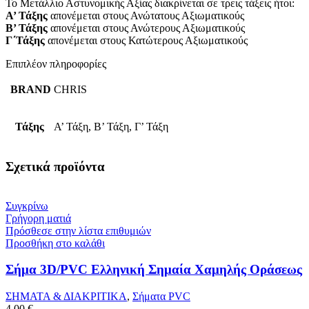
Το Μετάλλιο Αστυνομικής Αξίας διακρίνεται σε τρεις τάξεις ήτοι:
Α’ Τάξης
απονέμεται στους Ανώτατους Αξιωματικούς
Β’ Τάξης
απονέμεται στους Ανώτερους Αξιωματικούς
Γ΄Τάξης
απονέμεται στους Κατώτερους Αξιωματικούς
Επιπλέον πληροφορίες
BRAND
CHRIS
Τάξης
Α’ Τάξη, Β’ Τάξη, Γ’ Τάξη
Σχετικά προϊόντα
Συγκρίνω
Γρήγορη ματιά
Πρόσθεσε στην λίστα επιθυμιών
Προσθήκη στο καλάθι
Σήμα 3D/PVC Ελληνική Σημαία Χαμηλής Οράσεως
ΣΗΜΑΤΑ & ΔΙΑΚΡΙΤΙΚΑ
,
Σήματα PVC
4,00
€