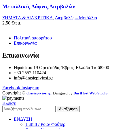
Μεταλλικές Δάφνες Διεμβολών
ΣΗΜΑΤΑ & ΔΙΑΚΡΙΤΙΚΑ
,
Διεμβολές – Μετάλλια
2,50
€
τεμ.
Πολιτική απορρήτου
Επικοινωνία
Επικοινωνία
Ηφαίστου 19 Ορεστιάδα, Έβρος, Ελλάδα Τκ 68200
+30 2552 110424
info@drasiepiviosi.gr
Facebook
Instagram
Copyright ©
drasiepiviosi.gr
Designed by
DartHost Web Studio
Κλείσε
Αναζήτηση
ΕΝΔΥΣΗ
T-shirt / Polo/ Φούτερ