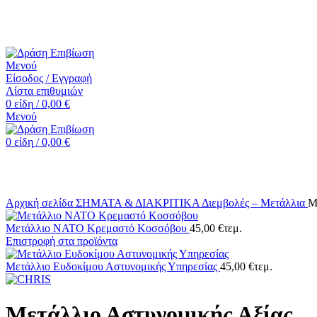
☎️+30 2552 110424 |📧 info@drasiepiviosi.gr
Μενού
Είσοδος / Εγγραφή
Λίστα επιθυμιών
0
είδη
/
0,00
€
Μενού
0
είδη
/
0,00
€
Κάντε κλικ για μεγέθυνση
Αρχική σελίδα
ΣΗΜΑΤΑ & ΔΙΑΚΡΙΤΙΚΑ
Διεμβολές – Μετάλλια
Μ
Μετάλλιο NATO Κρεμαστό Κοσσόβου
45,00
€
τεμ.
Επιστροφή στα προϊόντα
Μετάλλιο Ευδοκίμου Αστυνομικής Υπηρεσίας
45,00
€
τεμ.
Μετάλλιο Αστυνομικής Αξίας