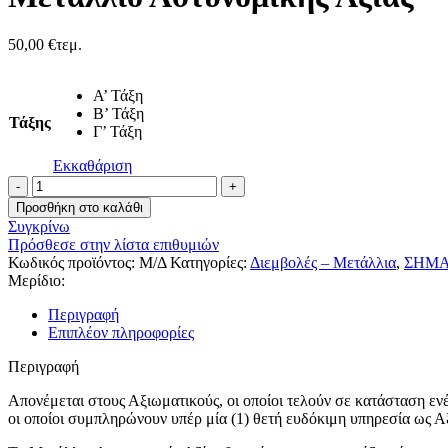
50,00
€
τεμ.
Α’ Τάξη
Β’ Τάξη
Τάξης
Γ’ Τάξη
Εκκαθάριση
Μετάλλιο
Αστυνομικής
Προσθήκη στο καλάθι
Αξίας
Συγκρίνω
ποσότητα
Πρόσθεσε στην λίστα επιθυμιών
Κωδικός προϊόντος:
Μ/Δ
Κατηγορίες:
Διεμβολές – Μετάλλια
,
ΣΗΜΑ
Μερίδιο:
Περιγραφή
Επιπλέον πληροφορίες
Περιγραφή
Απονέμεται στους Αξιωματικούς, οι οποίοι τελούν σε κατάσταση ενέ
οι οποίοι συμπληρώνουν υπέρ μία (1) θετή ευδόκιμη υπηρεσία ως Αξι