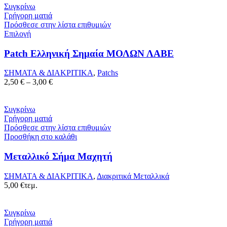
Συγκρίνω
Γρήγορη ματιά
Πρόσθεσε στην λίστα επιθυμιών
Επιλογή
Patch Ελληνική Σημαία ΜΟΛΩΝ ΛΑΒΕ
ΣΗΜΑΤΑ & ΔΙΑΚΡΙΤΙΚΑ
,
Patchs
Price
2,50
€
–
3,00
€
range:
2,50 €
through
Συγκρίνω
3,00 €
Γρήγορη ματιά
Πρόσθεσε στην λίστα επιθυμιών
Προσθήκη στο καλάθι
Μεταλλικό Σήμα Μαχητή
ΣΗΜΑΤΑ & ΔΙΑΚΡΙΤΙΚΑ
,
Διακριτικά Μεταλλικά
5,00
€
τεμ.
Συγκρίνω
Γρήγορη ματιά