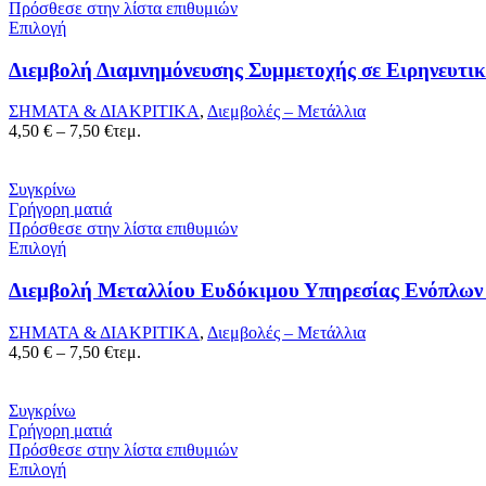
Πρόσθεσε στην λίστα επιθυμιών
Επιλογή
Διεμβολή Διαμνημόνευσης Συμμετοχής σε Ειρηνευτι
ΣΗΜΑΤΑ & ΔΙΑΚΡΙΤΙΚΑ
,
Διεμβολές – Μετάλλια
Price
4,50
€
–
7,50
€
τεμ.
range:
4,50 €
through
Συγκρίνω
7,50 €
Γρήγορη ματιά
Πρόσθεσε στην λίστα επιθυμιών
Επιλογή
Διεμβολή Μεταλλίου Ευδόκιμου Υπηρεσίας Ενόπλων
ΣΗΜΑΤΑ & ΔΙΑΚΡΙΤΙΚΑ
,
Διεμβολές – Μετάλλια
Price
4,50
€
–
7,50
€
τεμ.
range:
4,50 €
through
Συγκρίνω
7,50 €
Γρήγορη ματιά
Πρόσθεσε στην λίστα επιθυμιών
Επιλογή