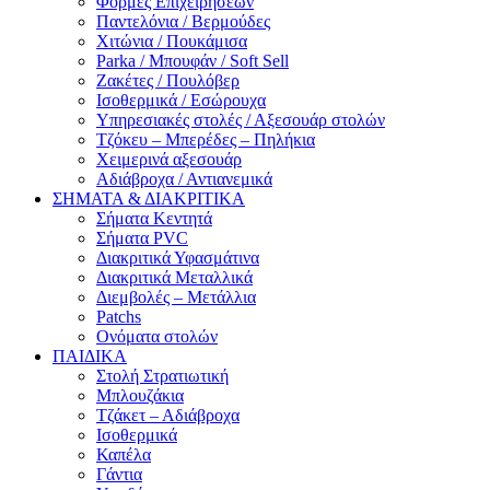
Φόρμες Επιχειρήσεων
Παντελόνια / Βερμούδες
Χιτώνια / Πουκάμισα
Parka / Μπουφάν / Soft Sell
Ζακέτες / Πουλόβερ
Ισοθερμικά / Εσώρουχα
Υπηρεσιακές στολές / Αξεσουάρ στολών
Τζόκευ – Μπερέδες – Πηλήκια
Χειμερινά αξεσουάρ
Αδιάβροχα / Αντιανεμικά
ΣΗΜΑΤΑ & ΔΙΑΚΡΙΤΙΚΑ
Σήματα Κεντητά
Σήματα PVC
Διακριτικά Υφασμάτινα
Διακριτικά Μεταλλικά
Διεμβολές – Μετάλλια
Patchs
Ονόματα στολών
ΠΑΙΔΙΚΑ
Στολή Στρατιωτική
Μπλουζάκια
Τζάκετ – Αδιάβροχα
Ισοθερμικά
Καπέλα
Γάντια