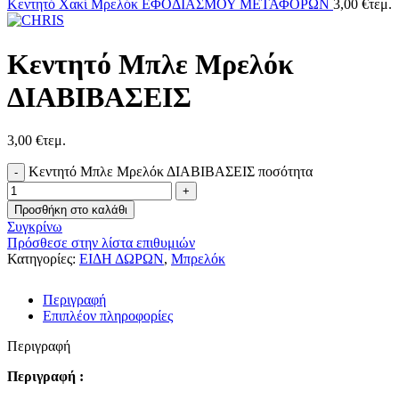
Κεντητό Χακί Μρελόκ ΕΦΟΔΙΑΣΜΟΥ ΜΕΤΑΦΟΡΩΝ
3,00
€
τεμ.
Κεντητό Μπλε Μρελόκ
ΔΙΑΒΙΒΑΣΕΙΣ
3,00
€
τεμ.
Κεντητό Μπλε Μρελόκ ΔΙΑΒΙΒΑΣΕΙΣ ποσότητα
Προσθήκη στο καλάθι
Συγκρίνω
Πρόσθεσε στην λίστα επιθυμιών
Κατηγορίες:
ΕΙΔΗ ΔΩΡΩΝ
,
Μπρελόκ
Περιγραφή
Επιπλέον πληροφορίες
Περιγραφή
Περιγραφή :