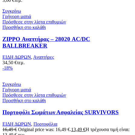
3,00
€
τεμ.
Συγκρίνω
Γρήγορη ματιά
Πρόσθεσε στην λίστα επιθυμιών
Προσθήκη στο καλάθι
ZIPPO Αναπτήρας – 28020 AC/DC
BALLBREAKER
ΕΙΔΗ ΔΩΡΩΝ
,
Αναπτήρες
34,50
€
τεμ.
-18%
Συγκρίνω
Γρήγορη ματιά
Πρόσθεσε στην λίστα επιθυμιών
Προσθήκη στο καλάθι
Πορτοφόλι Σωμάτων Ασφαλείας SURVIVORS
ΕΙΔΗ ΔΩΡΩΝ
,
Πορτοφόλια
16,49
€
Original price was: 16,49 €.
13,49
€
Η τρέχουσα τιμή είναι:
13,49 €.
τεμ.