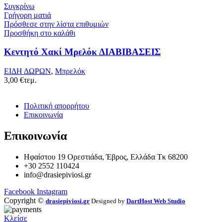
Συγκρίνω
Γρήγορη ματιά
Πρόσθεσε στην λίστα επιθυμιών
Προσθήκη στο καλάθι
Κεντητό Χακί Μρελόκ ΔΙΑΒΙΒΑΣΕΙΣ
ΕΙΔΗ ΔΩΡΩΝ
,
Μπρελόκ
3,00
€
τεμ.
Πολιτική απορρήτου
Επικοινωνία
Επικοινωνία
Ηφαίστου 19 Ορεστιάδα, Έβρος, Ελλάδα Τκ 68200
+30 2552 110424
info@drasiepiviosi.gr
Facebook
Instagram
Copyright ©
drasiepiviosi.gr
Designed by
DartHost Web Studio
Κλείσε