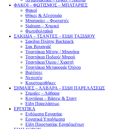
ΦΑΚΟΙ – ΦΩΤΙΣΜΟΣ – ΜΠΑΤΑΡΙΕΣ
Φακοί
Θήκες & Αξεσουάρ
Μπαταρίες – Φορτιστές
Sialoum – Χημικό
Φωτοβολταϊκά
ΣΑΚΙΔΙΑ – ΤΣΑΝΤΕΣ – ΕΙΔΗ ΤΑΞΙΔΙΟΥ
Σακίδια Πλάτης Backpack
Σακ Βουαγιάζ
Τσαντάκια Μέσης / Μπανάνα
Τσαντάκια Ποδιού/ Μηρού
Τσαντάκια Όμου / Χιαστή
Τσαντάκια Μεταφοράς Όπλου
Βαλίτσες
Νεσεσέρ
Κουστομοθήκες
ΣΗΜΑΙΕΣ – ΛΑΒΑΡΑ – ΕΙΔΗ ΠΑΡΕΛΑΣΕΩΣ
Σημαίες – Λάβαρα
Κοντάρια – Βάσεις & Σταντ
Είδη Παρελάσεως
ΕΡΓΑΤΙΚΑ
Ενδύματα Εργασίας
Εργατικά Υποδήματα
Είδη Προστασίας Εργαζομένων