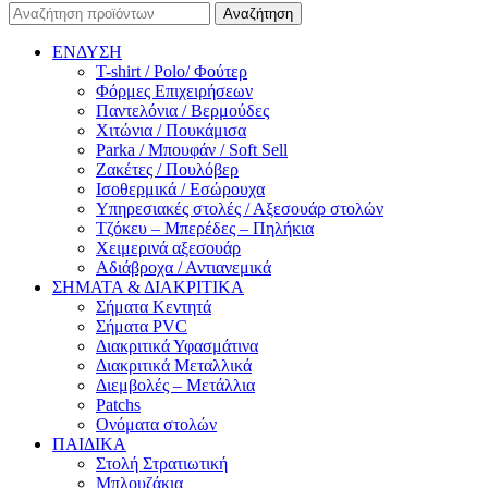
Αναζήτηση
ΕΝΔΥΣΗ
T-shirt / Polo/ Φούτερ
Φόρμες Επιχειρήσεων
Παντελόνια / Βερμούδες
Χιτώνια / Πουκάμισα
Parka / Μπουφάν / Soft Sell
Ζακέτες / Πουλόβερ
Ισοθερμικά / Εσώρουχα
Υπηρεσιακές στολές / Αξεσουάρ στολών
Τζόκευ – Μπερέδες – Πηλήκια
Χειμερινά αξεσουάρ
Αδιάβροχα / Αντιανεμικά
ΣΗΜΑΤΑ & ΔΙΑΚΡΙΤΙΚΑ
Σήματα Κεντητά
Σήματα PVC
Διακριτικά Υφασμάτινα
Διακριτικά Μεταλλικά
Διεμβολές – Μετάλλια
Patchs
Ονόματα στολών
ΠΑΙΔΙΚΑ
Στολή Στρατιωτική
Μπλουζάκια