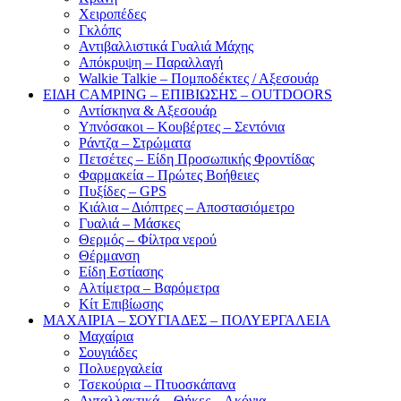
Χειροπέδες
Γκλόπς
Αντιβαλλιστικά Γυαλιά Μάχης
Απόκρυψη – Παραλλαγή
Walkie Talkie – Πομποδέκτες / Αξεσουάρ
ΕΙΔΗ CAMPING – ΕΠΙΒΙΩΣΗΣ – OUTDOORS
Αντίσκηνα & Αξεσουάρ
Υπνόσακοι – Κουβέρτες – Σεντόνια
Ράντζα – Στρώματα
Πετσέτες – Είδη Προσωπικής Φροντίδας
Φαρμακεία – Πρώτες Βοήθειες
Πυξίδες – GPS
Κιάλια – Διόπτρες – Αποστασιόμετρο
Γυαλιά – Μάσκες
Θερμός – Φίλτρα νερού
Θέρμανση
Είδη Εστίασης
Αλτίμετρα – Βαρόμετρα
Κίτ Επιβίωσης
ΜΑΧΑΙΡΙΑ – ΣΟΥΓΙΑΔΕΣ – ΠΟΛΥΕΡΓΑΛΕΙΑ
Μαχαίρια
Σουγιάδες
Πολυεργαλεία
Τσεκούρια – Πτυοσκάπανα
Ανταλλακτικά – Θήκες – Ακόνια