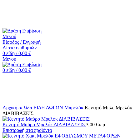
☎️+30 2552 110424 |📧 info@drasiepiviosi.gr
Μενού
Είσοδος / Εγγραφή
Λίστα επιθυμιών
0
είδη
/
0,00
€
Μενού
0
είδη
/
0,00
€
Κάντε κλικ για μεγέθυνση
Αρχική σελίδα
ΕΙΔΗ ΔΩΡΩΝ
Μπρελόκ
Κεντητό Μπλε Μρελόκ
ΔΙΑΒΙΒΑΣΕΙΣ
Κεντητό Μαύρο Μρελόκ ΔΙΑΒΙΒΑΣΕΙΣ
3,00
€
τεμ.
Επιστροφή στα προϊόντα