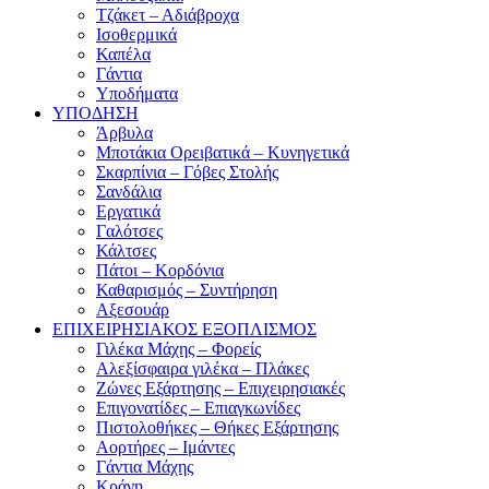
Τζάκετ – Αδιάβροχα
Ισοθερμικά
Καπέλα
Γάντια
Υποδήματα
ΥΠΟΔΗΣΗ
Άρβυλα
Μποτάκια Ορειβατικά – Κυνηγετικά
Σκαρπίνια – Γόβες Στολής
Σανδάλια
Εργατικά
Γαλότσες
Κάλτσες
Πάτοι – Κορδόνια
Καθαρισμός – Συντήρηση
Αξεσουάρ
ΕΠΙΧΕΙΡΗΣΙΑΚΟΣ ΕΞΟΠΛΙΣΜΟΣ
Γιλέκα Μάχης – Φορείς
Αλεξίσφαιρα γιλέκα – Πλάκες
Ζώνες Εξάρτησης – Επιχειρησιακές
Επιγονατίδες – Επιαγκωνίδες
Πιστολοθήκες – Θήκες Εξάρτησης
Αορτήρες – Ιμάντες
Γάντια Μάχης
Κράνη