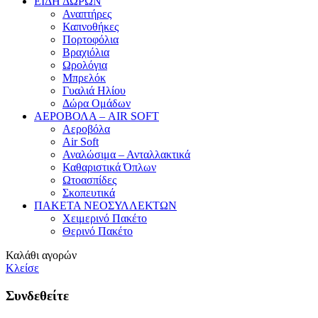
ΕΙΔΗ ΔΩΡΩΝ
Αναπτήρες
Καπνοθήκες
Πορτοφόλια
Βραχιόλια
Ωρολόγια
Μπρελόκ
Γυαλιά Ηλίου
Δώρα Ομάδων
ΑΕΡΟΒΟΛΑ – AIR SOFT
Αεροβόλα
Air Soft
Αναλώσιμα – Ανταλλακτικά
Καθαριστικά Όπλων
Ωτοασπίδες
Σκοπευτικά
ΠΑΚΕΤΑ ΝΕΟΣΥΛΛΕΚΤΩΝ
Χειμερινό Πακέτο
Θερινό Πακέτο
Καλάθι αγορών
Κλείσε
Συνδεθείτε