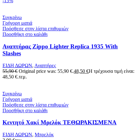
-13%
Συγκρίνω
Γρήγορη ματιά
Πρόσθεσε στην λίστα επιθυμιών
Προσθήκη στο καλάθι
Αναπτήρας Zippo Lighter Replica 1935 With
Slashes
ΕΙΔΗ ΔΩΡΩΝ
,
Αναπτήρες
55,90
€
Original price was: 55,90 €.
48,50
€
Η τρέχουσα τιμή είναι:
48,50 €.
τεμ.
Συγκρίνω
Γρήγορη ματιά
Πρόσθεσε στην λίστα επιθυμιών
Προσθήκη στο καλάθι
Κεντητό Χακί Μρελόκ ΤΕΘΩΡΑΚΙΣΜΕΝΑ
ΕΙΔΗ ΔΩΡΩΝ
,
Μπρελόκ