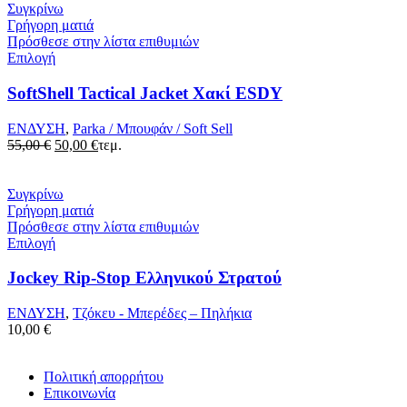
Συγκρίνω
Γρήγορη ματιά
Πρόσθεσε στην λίστα επιθυμιών
Επιλογή
SoftShell Tactical Jacket Χακί ESDY
ΕΝΔΥΣΗ
,
Parka / Μπουφάν / Soft Sell
Original
Η
55,00
€
50,00
€
τεμ.
price
τρέχουσα
was:
τιμή
55,00 €.
είναι:
Συγκρίνω
50,00 €.
Γρήγορη ματιά
Πρόσθεσε στην λίστα επιθυμιών
Επιλογή
Jockey Rip-Stop Ελληνικού Στρατού
ΕΝΔΥΣΗ
,
Τζόκευ - Μπερέδες – Πηλήκια
10,00
€
Πολιτική απορρήτου
Επικοινωνία