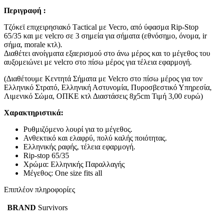
Περιγραφή :
Τζόκεϊ επιχειρησιακό Τactical με Vecro, από ύφασμα Rip-Stop
65/35 και με velcro σε 3 σημεία για σήματα (εθνόσημο, όνομα, ir
σήμα, morale κτλ).
Διαθέτει ανοίγματα εξαερισμού στο άνω μέρος και το μέγεθος του
αυξομειώνει με velcro στο πίσω μέρος για τέλεια εφαρμογή.
(Διαθέτουμε Κεντητά Σήματα με Velcro στο πίσω μέρος για τον
Ελληνικό Στρατό, Ελληνική Αστυνομία, Πυροσβεστικό Υπηρεσία,
Λιμενικό Σώμα, ΟΠΚΕ κτλ Διαστάσεις 8χ5cm Τιμή 3,00 ευρώ)
Χαρακτηριστικά:
Ρυθμιζόμενο λουρί για το μέγεθος.
Ανθεκτικό και ελαφρύ, πολύ καλής ποιότητας.
Ελληνικής ραφής, τέλεια εφαρμογή.
Rip-stop 65/35
Χρώμα: Ελληνικής Παραλλαγής
Mέγεθος: Οne size fits all
Επιπλέον πληροφορίες
BRAND
Survivors