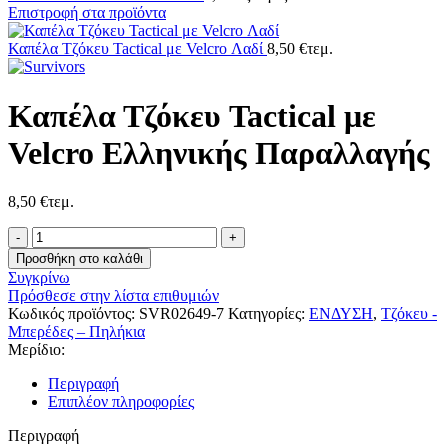
Επιστροφή στα προϊόντα
Καπέλα Τζόκευ Tactical με Velcro Λαδί
8,50
€
τεμ.
Καπέλα Τζόκευ Tactical με
Velcro Ελληνικής Παραλλαγής
8,50
€
τεμ.
Καπέλα
Τζόκευ
Προσθήκη στο καλάθι
Tactical
Συγκρίνω
με
Πρόσθεσε στην λίστα επιθυμιών
Velcro
Κωδικός προϊόντος:
SVR02649-7
Κατηγορίες:
ΕΝΔΥΣΗ
,
Τζόκευ -
Ελληνικής
Μπερέδες – Πηλήκια
Παραλλαγής
Μερίδιο:
ποσότητα
Περιγραφή
Επιπλέον πληροφορίες
Περιγραφή