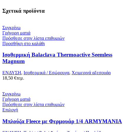
Σχετικά προϊόντα
Συγκρίνω
Γρήγορη ματιά
Πρόσθεσε στην λίστα επιθυμιών
Προσθήκη στο καλάθι
Ισοθερμική Balaclava Thermoactive Seemless
Magnum
ΕΝΔΥΣΗ
,
Ισοθερμικά / Εσώρουχα
,
Χειμερινά αξεσουάρ
18,50
€
τεμ.
Συγκρίνω
Γρήγορη ματιά
Πρόσθεσε στην λίστα επιθυμιών
Επιλογή
Μπλούζα Fleece με Φερμουάρ 1/4 ARMYMANIA