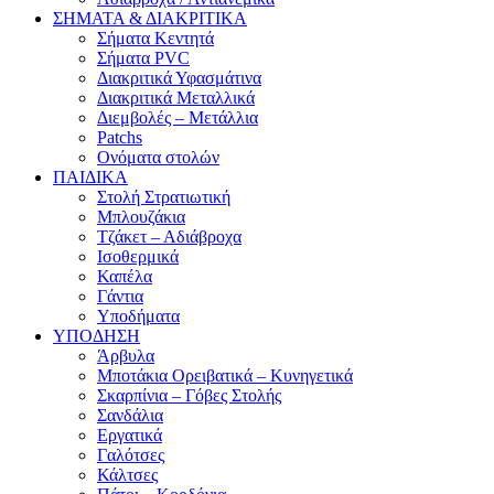
ΣΗΜΑΤΑ & ΔΙΑΚΡΙΤΙΚΑ
Σήματα Κεντητά
Σήματα PVC
Διακριτικά Υφασμάτινα
Διακριτικά Μεταλλικά
Διεμβολές – Μετάλλια
Patchs
Ονόματα στολών
ΠΑΙΔΙΚΑ
Στολή Στρατιωτική
Μπλουζάκια
Τζάκετ – Αδιάβροχα
Ισοθερμικά
Καπέλα
Γάντια
Υποδήματα
ΥΠΟΔΗΣΗ
Άρβυλα
Μποτάκια Ορειβατικά – Κυνηγετικά
Σκαρπίνια – Γόβες Στολής
Σανδάλια
Εργατικά
Γαλότσες
Κάλτσες