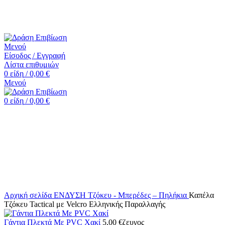
☎️+30 2552 110424 |📧 info@drasiepiviosi.gr
Μενού
Είσοδος / Εγγραφή
Λίστα επιθυμιών
0
είδη
/
0,00
€
Μενού
0
είδη
/
0,00
€
Κάντε κλικ για μεγέθυνση
Αρχική σελίδα
ΕΝΔΥΣΗ
Τζόκευ - Μπερέδες – Πηλήκια
Καπέλα
Τζόκευ Tactical με Velcro Ελληνικής Παραλλαγής
Γάντια Πλεκτά Με PVC Χακί
5,00
€
ζευγος