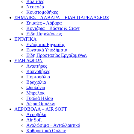
Βαλίτσες
Νεσεσέρ
Κουστομοθήκες
ΣΗΜΑΙΕΣ – ΛΑΒΑΡΑ – ΕΙΔΗ ΠΑΡΕΛΑΣΕΩΣ
Σημαίες – Λάβαρα
Κοντάρια – Βάσεις & Σταντ
Είδη Παρελάσεως
ΕΡΓΑΤΙΚΑ
Ενδύματα Εργασίας
Εργατικά Υποδήματα
Είδη Προστασίας Εργαζομένων
ΕΙΔΗ ΔΩΡΩΝ
Αναπτήρες
Καπνοθήκες
Πορτοφόλια
Βραχιόλια
Ωρολόγια
Μπρελόκ
Γυαλιά Ηλίου
Δώρα Ομάδων
ΑΕΡΟΒΟΛΑ – AIR SOFT
Αεροβόλα
Air Soft
Αναλώσιμα – Ανταλλακτικά
Καθαριστικά Όπλων