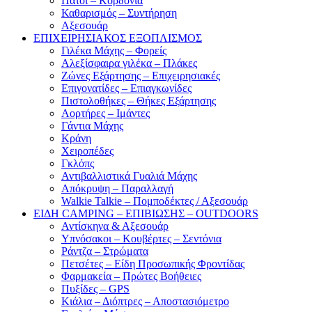
Πάτοι – Κορδόνια
Καθαρισμός – Συντήρηση
Αξεσουάρ
ΕΠΙΧΕΙΡΗΣΙΑΚΟΣ ΕΞΟΠΛΙΣΜΟΣ
Γιλέκα Μάχης – Φορείς
Αλεξίσφαιρα γιλέκα – Πλάκες
Ζώνες Εξάρτησης – Επιχειρησιακές
Επιγονατίδες – Επιαγκωνίδες
Πιστολοθήκες – Θήκες Εξάρτησης
Αορτήρες – Ιμάντες
Γάντια Μάχης
Κράνη
Χειροπέδες
Γκλόπς
Αντιβαλλιστικά Γυαλιά Μάχης
Απόκρυψη – Παραλλαγή
Walkie Talkie – Πομποδέκτες / Αξεσουάρ
ΕΙΔΗ CAMPING – ΕΠΙΒΙΩΣΗΣ – OUTDOORS
Αντίσκηνα & Αξεσουάρ
Υπνόσακοι – Κουβέρτες – Σεντόνια
Ράντζα – Στρώματα
Πετσέτες – Είδη Προσωπικής Φροντίδας
Φαρμακεία – Πρώτες Βοήθειες
Πυξίδες – GPS
Κιάλια – Διόπτρες – Αποστασιόμετρο