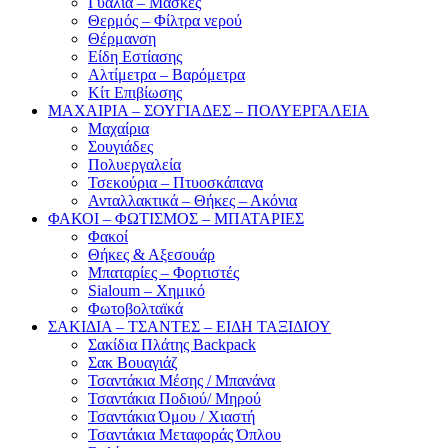
Γυαλιά – Μάσκες
Θερμός – Φίλτρα νερού
Θέρμανση
Είδη Εστίασης
Αλτίμετρα – Βαρόμετρα
Κίτ Επιβίωσης
ΜΑΧΑΙΡΙΑ – ΣΟΥΓΙΑΔΕΣ – ΠΟΛΥΕΡΓΑΛΕΙΑ
Μαχαίρια
Σουγιάδες
Πολυεργαλεία
Τσεκούρια – Πτυοσκάπανα
Ανταλλακτικά – Θήκες – Ακόνια
ΦΑΚΟΙ – ΦΩΤΙΣΜΟΣ – ΜΠΑΤΑΡΙΕΣ
Φακοί
Θήκες & Αξεσουάρ
Μπαταρίες – Φορτιστές
Sialoum – Χημικό
Φωτοβολταϊκά
ΣΑΚΙΔΙΑ – ΤΣΑΝΤΕΣ – ΕΙΔΗ ΤΑΞΙΔΙΟΥ
Σακίδια Πλάτης Backpack
Σακ Βουαγιάζ
Τσαντάκια Μέσης / Μπανάνα
Τσαντάκια Ποδιού/ Μηρού
Τσαντάκια Όμου / Χιαστή
Τσαντάκια Μεταφοράς Όπλου