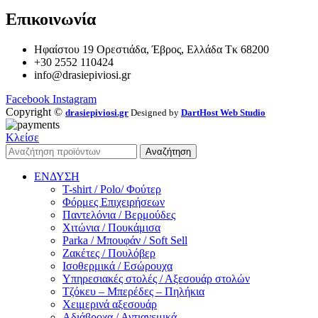
Επικοινωνία
Ηφαίστου 19 Ορεστιάδα, Έβρος, Ελλάδα Τκ 68200
+30 2552 110424
info@drasiepiviosi.gr
Facebook
Instagram
Copyright ©
drasiepiviosi.gr
Designed by
DartHost Web Studio
Κλείσε
Αναζήτηση
ΕΝΔΥΣΗ
T-shirt / Polo/ Φούτερ
Φόρμες Επιχειρήσεων
Παντελόνια / Βερμούδες
Χιτώνια / Πουκάμισα
Parka / Μπουφάν / Soft Sell
Ζακέτες / Πουλόβερ
Ισοθερμικά / Εσώρουχα
Υπηρεσιακές στολές / Αξεσουάρ στολών
Τζόκευ – Μπερέδες – Πηλήκια
Χειμερινά αξεσουάρ
Αδιάβροχα / Αντιανεμικά