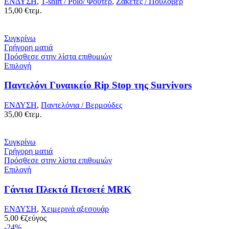
ΕΝΔΥΣΗ
,
T-shirt / Polo/ Φούτερ
,
Ζακέτες / Πουλόβερ
15,00
€
τεμ.
Συγκρίνω
Γρήγορη ματιά
Πρόσθεσε στην λίστα επιθυμιών
Επιλογή
Παντελόνι Γυναικείο Rip Stop της Survivors
ΕΝΔΥΣΗ
,
Παντελόνια / Βερμούδες
35,00
€
τεμ.
Συγκρίνω
Γρήγορη ματιά
Πρόσθεσε στην λίστα επιθυμιών
Επιλογή
Γάντια Πλεκτά Πετσετέ MRK
ΕΝΔΥΣΗ
,
Χειμερινά αξεσουάρ
5,00
€
ζεύγος
-24%