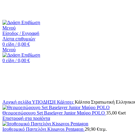
☎️+30 2552 110424 |📧 info@drasiepiviosi.gr
Μενού
Είσοδος / Εγγραφή
Λίστα επιθυμιών
0
είδη
/
0,00
€
Μενού
0
είδη
/
0,00
€
-42%
Κάντε κλικ για μεγέθυνση
Αρχική σελίδα
ΥΠΟΔΗΣΗ
Κάλτσες
Κάλτσα Στρατιωτική Ελληνικου
Θερμοεσώρουχο Set Baselayer Junior Μαύρο POLO
35,00
€
set
Επιστροφή στα προϊόντα
Ισοθερμικό Παντελόνι Kissavos Pentagon
29,90
€
τεμ.