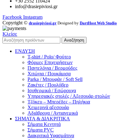
+30 2552 110424
info@drasiepiviosi.gr
Facebook
Instagram
Copyright ©
drasiepiviosi.gr
Designed by
DartHost Web Studio
Κλείσε
Αναζήτηση
ΕΝΔΥΣΗ
T-shirt / Polo/ Φούτερ
Φόρμες Επιχειρήσεων
Παντελόνια / Βερμούδες
Χιτώνια / Πουκάμισα
Parka / Μπουφάν / Soft Sell
Ζακέτες / Πουλόβερ
Ισοθερμικά / Εσώρουχα
Υπηρεσιακές στολές / Αξεσουάρ στολών
Τζόκευ – Μπερέδες – Πηλήκια
Χειμερινά αξεσουάρ
Αδιάβροχα / Αντιανεμικά
ΣΗΜΑΤΑ & ΔΙΑΚΡΙΤΙΚΑ
Σήματα Κεντητά
Σήματα PVC
Διακριτικά Υφασμάτινα