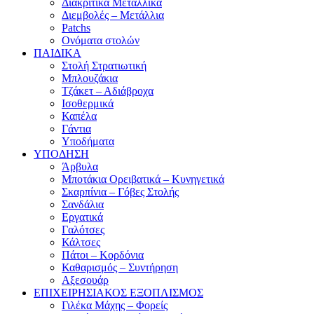
Διακριτικά Μεταλλικά
Διεμβολές – Μετάλλια
Patchs
Ονόματα στολών
ΠΑΙΔΙΚΑ
Στολή Στρατιωτική
Μπλουζάκια
Τζάκετ – Αδιάβροχα
Ισοθερμικά
Καπέλα
Γάντια
Υποδήματα
ΥΠΟΔΗΣΗ
Άρβυλα
Μποτάκια Ορειβατικά – Κυνηγετικά
Σκαρπίνια – Γόβες Στολής
Σανδάλια
Εργατικά
Γαλότσες
Κάλτσες
Πάτοι – Κορδόνια
Καθαρισμός – Συντήρηση
Αξεσουάρ
ΕΠΙΧΕΙΡΗΣΙΑΚΟΣ ΕΞΟΠΛΙΣΜΟΣ
Γιλέκα Μάχης – Φορείς