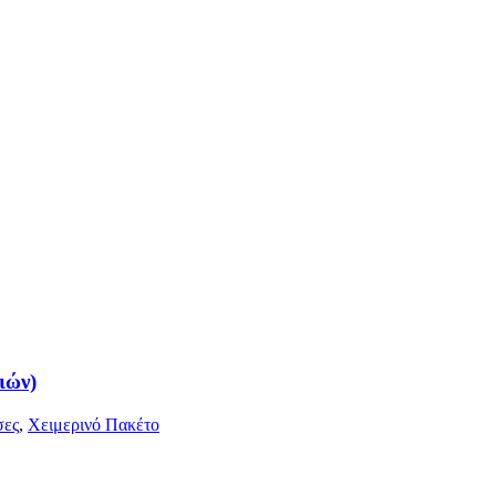
ιών)
σες
,
Χειμερινό Πακέτο