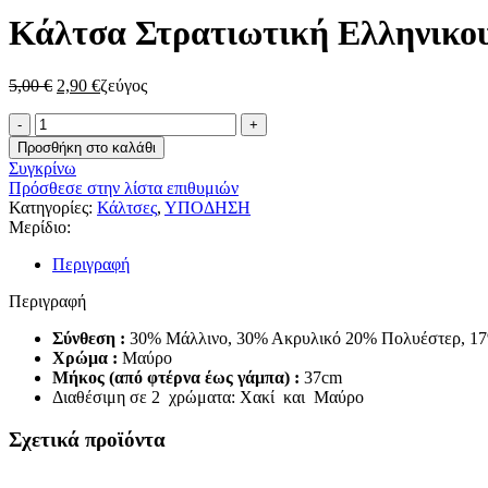
Κάλτσα Στρατιωτική Ελληνικου 
Original
Η
5,00
€
2,90
€
ζεύγος
price
τρέχουσα
Κάλτσα
was:
τιμή
Στρατιωτική
5,00 €.
είναι:
Προσθήκη στο καλάθι
Ελληνικου
2,90 €.
Συγκρίνω
Στρατού
Πρόσθεσε στην λίστα επιθυμιών
‘Ε.Σ.’
Κατηγορίες:
Κάλτσες
,
ΥΠΟΔΗΣΗ
Ημιμάλλινη
Μερίδιο:
Ψηλή
(μέχρι
Περιγραφή
το
γόνατο)
Περιγραφή
ποσότητα
Σύνθεση :
30% Μάλλινο, 30% Ακρυλικό 20% Πολυέστερ, 1
Χρώμα :
Μαύρο
Μήκος (από φτέρνα έως γάμπα) :
37cm
Διαθέσιμη σε 2 χρώματα: Χακί και Μαύρο
Σχετικά προϊόντα