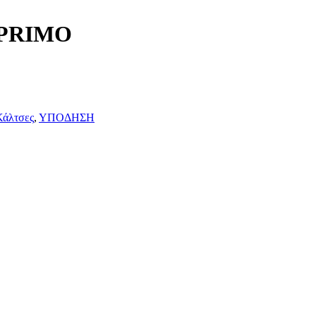
ς PRIMO
Κάλτσες
,
ΥΠΟΔΗΣΗ