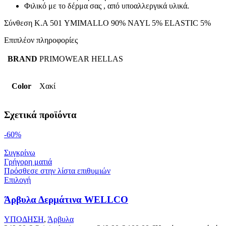
Φιλικό με το δέρμα σας , από υποαλλεργικά υλικά.
Σύνθεση Κ.Α 501 YMIMALLO 90% NAYL 5% ELASTIC 5%
Επιπλέον πληροφορίες
BRAND
PRIMOWEAR HELLAS
Color
Χακί
Σχετικά προϊόντα
-60%
Συγκρίνω
Γρήγορη ματιά
Πρόσθεσε στην λίστα επιθυμιών
Επιλογή
Άρβυλα Δερμάτινα WELLCO
ΥΠΟΔΗΣΗ
,
Άρβυλα