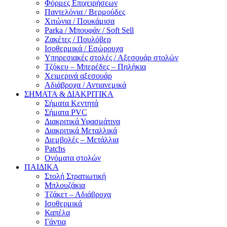
Φόρμες Επιχειρήσεων
Παντελόνια / Βερμούδες
Χιτώνια / Πουκάμισα
Parka / Μπουφάν / Soft Sell
Ζακέτες / Πουλόβερ
Ισοθερμικά / Εσώρουχα
Υπηρεσιακές στολές / Αξεσουάρ στολών
Τζόκευ – Μπερέδες – Πηλήκια
Χειμερινά αξεσουάρ
Αδιάβροχα / Αντιανεμικά
ΣΗΜΑΤΑ & ΔΙΑΚΡΙΤΙΚΑ
Σήματα Κεντητά
Σήματα PVC
Διακριτικά Υφασμάτινα
Διακριτικά Μεταλλικά
Διεμβολές – Μετάλλια
Patchs
Ονόματα στολών
ΠΑΙΔΙΚΑ
Στολή Στρατιωτική
Μπλουζάκια
Τζάκετ – Αδιάβροχα
Ισοθερμικά
Καπέλα
Γάντια