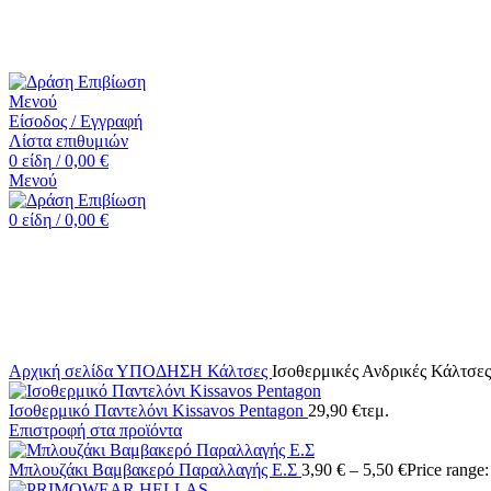
☎️+30 2552 110424 |📧 info@drasiepiviosi.gr
Μενού
Είσοδος / Εγγραφή
Λίστα επιθυμιών
0
είδη
/
0,00
€
Μενού
0
είδη
/
0,00
€
Εξαντλημένα
Κάντε κλικ για μεγέθυνση
Αρχική σελίδα
ΥΠΟΔΗΣΗ
Κάλτσες
Ισοθερμικές Ανδρικές Κάλτσ
Ισοθερμικό Παντελόνι Kissavos Pentagon
29,90
€
τεμ.
Επιστροφή στα προϊόντα
Μπλουζάκι Βαμβακερό Παραλλαγής Ε.Σ
3,90
€
–
5,50
€
Price range: