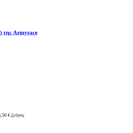
) της Armyrace
,50 €.
ζεύγος