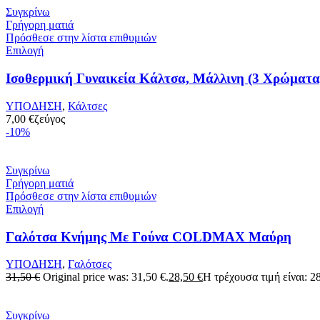
Συγκρίνω
Γρήγορη ματιά
Πρόσθεσε στην λίστα επιθυμιών
Επιλογή
Ισοθερμική Γυναικεία Κάλτσα, Μάλλινη (3 Χρώματα
ΥΠΟΔΗΣΗ
,
Κάλτσες
7,00
€
ζεύγος
-10%
Συγκρίνω
Γρήγορη ματιά
Πρόσθεσε στην λίστα επιθυμιών
Επιλογή
Γαλότσα Κνήμης Με Γούνα COLDMAX Μαύρη
ΥΠΟΔΗΣΗ
,
Γαλότσες
31,50
€
Original price was: 31,50 €.
28,50
€
Η τρέχουσα τιμή είναι: 28
Συγκρίνω