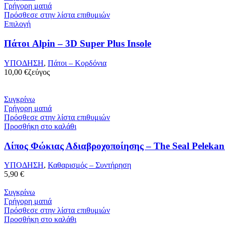
Γρήγορη ματιά
Πρόσθεσε στην λίστα επιθυμιών
Επιλογή
Πάτοι Alpin – 3D Super Plus Insole
ΥΠΟΔΗΣΗ
,
Πάτοι – Κορδόνια
10,00
€
ζεύγος
Συγκρίνω
Γρήγορη ματιά
Πρόσθεσε στην λίστα επιθυμιών
Προσθήκη στο καλάθι
Λίπος Φώκιας Αδιαβροχοποίησης – The Seal Peleka
ΥΠΟΔΗΣΗ
,
Καθαρισμός – Συντήρηση
5,90
€
Συγκρίνω
Γρήγορη ματιά
Πρόσθεσε στην λίστα επιθυμιών
Προσθήκη στο καλάθι