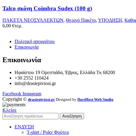
Talco σκόνη Coimbra Sudex (100 g)
ΠΑΚΕΤΑ ΝΕΟΣΥΛΛΕΚΤΩΝ
,
Θερινό Πακέτο
,
ΥΠΟΔΗΣΗ
,
Καθαρ
6,00
€
τεμ.
Πολιτική απορρήτου
Επικοινωνία
Επικοινωνία
Ηφαίστου 19 Ορεστιάδα, Έβρος, Ελλάδα Τκ 68200
+30 2552 110424
info@drasiepiviosi.gr
Facebook
Instagram
Copyright ©
drasiepiviosi.gr
Designed by
DartHost Web Studio
Κλείσε
Αναζήτηση
ΕΝΔΥΣΗ
T-shirt / Polo/ Φούτερ