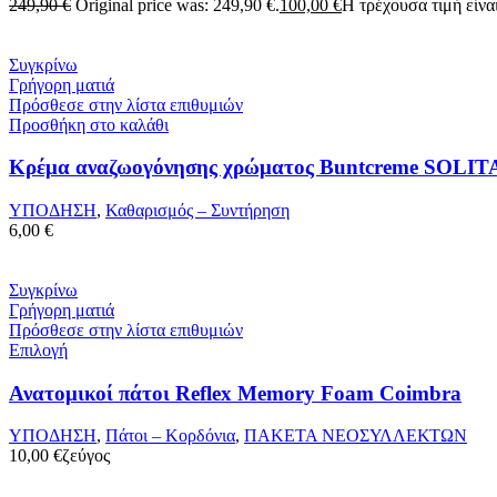
249,90
€
Original price was: 249,90 €.
100,00
€
Η τρέχουσα τιμή είναι
Συγκρίνω
Γρήγορη ματιά
Πρόσθεσε στην λίστα επιθυμιών
Προσθήκη στο καλάθι
Κρέμα αναζωογόνησης χρώματος Buntcreme SOLIT
ΥΠΟΔΗΣΗ
,
Καθαρισμός – Συντήρηση
6,00
€
Συγκρίνω
Γρήγορη ματιά
Πρόσθεσε στην λίστα επιθυμιών
Επιλογή
Ανατομικοί πάτοι Reflex Memory Foam Coimbra
ΥΠΟΔΗΣΗ
,
Πάτοι – Κορδόνια
,
ΠΑΚΕΤΑ ΝΕΟΣΥΛΛΕΚΤΩΝ
10,00
€
ζεύγος