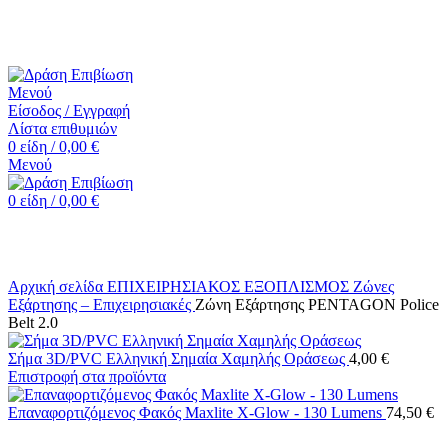
☎️+30 2552 110424 |📧 info@drasiepiviosi.gr
Μενού
Είσοδος / Εγγραφή
Λίστα επιθυμιών
0
είδη
/
0,00
€
Μενού
0
είδη
/
0,00
€
Κάντε κλικ για μεγέθυνση
Αρχική σελίδα
ΕΠΙΧΕΙΡΗΣΙΑΚΟΣ ΕΞΟΠΛΙΣΜΟΣ
Ζώνες
Εξάρτησης – Επιχειρησιακές
Ζώνη Εξάρτησης PENTAGON Police
Belt 2.0
Σήμα 3D/PVC Ελληνική Σημαία Χαμηλής Οράσεως
4,00
€
Επιστροφή στα προϊόντα
Επαναφορτιζόμενος Φακός Maxlite X-Glow - 130 Lumens
74,50
€