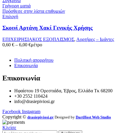
Συγκρίνω
Γρήγορη ματιά
Πρόσθεσε στην λίστα επιθυμιών
Επιλογή
Σκοινί Αρτάνη Χακί Γενικής Χρήσης
ΕΠΙΧΕΙΡΗΣΙΑΚΟΣ ΕΞΟΠΛΙΣΜΟΣ
,
Αορτήρες – Ιμάντες
Price
0,60
€
–
6,00
€
μέτρο
range:
0,60 €
Πολιτική απορρήτου
through
Επικοινωνία
6,00 €
Επικοινωνία
Ηφαίστου 19 Ορεστιάδα, Έβρος, Ελλάδα Τκ 68200
+30 2552 110424
info@drasiepiviosi.gr
Facebook
Instagram
Copyright ©
drasiepiviosi.gr
Designed by
DartHost Web Studio
Κλείσε