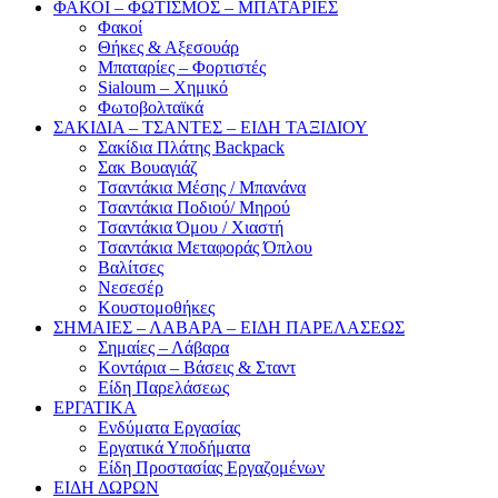
ΦΑΚΟΙ – ΦΩΤΙΣΜΟΣ – ΜΠΑΤΑΡΙΕΣ
Φακοί
Θήκες & Αξεσουάρ
Μπαταρίες – Φορτιστές
Sialoum – Χημικό
Φωτοβολταϊκά
ΣΑΚΙΔΙΑ – ΤΣΑΝΤΕΣ – ΕΙΔΗ ΤΑΞΙΔΙΟΥ
Σακίδια Πλάτης Backpack
Σακ Βουαγιάζ
Τσαντάκια Μέσης / Μπανάνα
Τσαντάκια Ποδιού/ Μηρού
Τσαντάκια Όμου / Χιαστή
Τσαντάκια Μεταφοράς Όπλου
Βαλίτσες
Νεσεσέρ
Κουστομοθήκες
ΣΗΜΑΙΕΣ – ΛΑΒΑΡΑ – ΕΙΔΗ ΠΑΡΕΛΑΣΕΩΣ
Σημαίες – Λάβαρα
Κοντάρια – Βάσεις & Σταντ
Είδη Παρελάσεως
ΕΡΓΑΤΙΚΑ
Ενδύματα Εργασίας
Εργατικά Υποδήματα
Είδη Προστασίας Εργαζομένων
ΕΙΔΗ ΔΩΡΩΝ