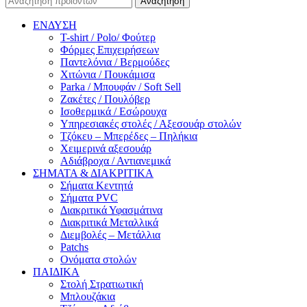
Αναζήτηση
ΕΝΔΥΣΗ
T-shirt / Polo/ Φούτερ
Φόρμες Επιχειρήσεων
Παντελόνια / Βερμούδες
Χιτώνια / Πουκάμισα
Parka / Μπουφάν / Soft Sell
Ζακέτες / Πουλόβερ
Ισοθερμικά / Εσώρουχα
Υπηρεσιακές στολές / Αξεσουάρ στολών
Τζόκευ – Μπερέδες – Πηλήκια
Χειμερινά αξεσουάρ
Αδιάβροχα / Αντιανεμικά
ΣΗΜΑΤΑ & ΔΙΑΚΡΙΤΙΚΑ
Σήματα Κεντητά
Σήματα PVC
Διακριτικά Υφασμάτινα
Διακριτικά Μεταλλικά
Διεμβολές – Μετάλλια
Patchs
Ονόματα στολών
ΠΑΙΔΙΚΑ
Στολή Στρατιωτική
Μπλουζάκια