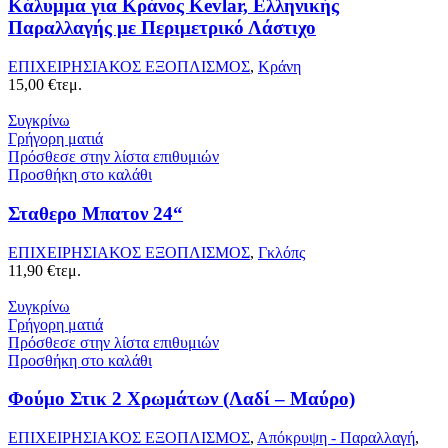
Κάλυμμα για Κράνος Kevlar, Ελληνικής
Παραλλαγής με Περιμετρικό Λάστιχο
ΕΠΙΧΕΙΡΗΣΙΑΚΟΣ ΕΞΟΠΛΙΣΜΟΣ
,
Κράνη
15,00
€
τεμ.
Συγκρίνω
Γρήγορη ματιά
Πρόσθεσε στην λίστα επιθυμιών
Προσθήκη στο καλάθι
Σταθερο Μπατον 24“
ΕΠΙΧΕΙΡΗΣΙΑΚΟΣ ΕΞΟΠΛΙΣΜΟΣ
,
Γκλόπς
11,90
€
τεμ.
Συγκρίνω
Γρήγορη ματιά
Πρόσθεσε στην λίστα επιθυμιών
Προσθήκη στο καλάθι
Φούμο Στικ 2 Χρωμάτων (Λαδί – Μαύρο)
ΕΠΙΧΕΙΡΗΣΙΑΚΟΣ ΕΞΟΠΛΙΣΜΟΣ
,
Απόκρυψη - Παραλλαγή
,