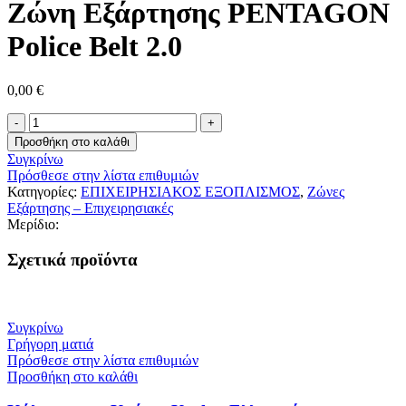
Ζώνη Εξάρτησης PENTAGON
Police Belt 2.0
0,00
€
Ζώνη
Εξάρτησης
Προσθήκη στο καλάθι
PENTAGON
Συγκρίνω
Police
Πρόσθεσε στην λίστα επιθυμιών
Belt
Κατηγορίες:
ΕΠΙΧΕΙΡΗΣΙΑΚΟΣ ΕΞΟΠΛΙΣΜΟΣ
,
Ζώνες
2.0
Εξάρτησης – Επιχειρησιακές
ποσότητα
Μερίδιο:
Σχετικά προϊόντα
Συγκρίνω
Γρήγορη ματιά
Πρόσθεσε στην λίστα επιθυμιών
Προσθήκη στο καλάθι