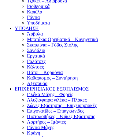
Τζάκετ – Αδιάβροχα
Ισοθερμικά
Καπέλα
Γάντια
Υποδήματα
ΥΠΟΔΗΣΗ
Άρβυλα
Μποτάκια Ορειβατικά – Κυνηγετικά
Σκαρπίνια – Γόβες Στολής
Σανδάλια
Εργατικά
Γαλότσες
Κάλτσες
Πάτοι – Κορδόνια
Καθαρισμός – Συντήρηση
Αξεσουάρ
ΕΠΙΧΕΙΡΗΣΙΑΚΟΣ ΕΞΟΠΛΙΣΜΟΣ
Γιλέκα Μάχης – Φορείς
Αλεξίσφαιρα γιλέκα – Πλάκες
Ζώνες Εξάρτησης – Επιχειρησιακές
Επιγονατίδες – Επιαγκωνίδες
Πιστολοθήκες – Θήκες Εξάρτησης
Αορτήρες – Ιμάντες
Γάντια Μάχης
Κράνη