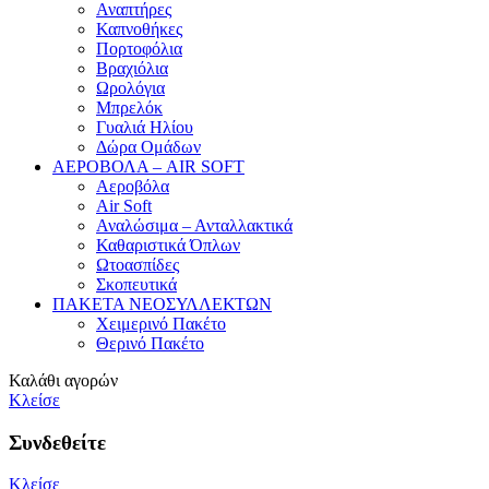
Αναπτήρες
Καπνοθήκες
Πορτοφόλια
Βραχιόλια
Ωρολόγια
Μπρελόκ
Γυαλιά Ηλίου
Δώρα Ομάδων
ΑΕΡΟΒΟΛΑ – AIR SOFT
Αεροβόλα
Air Soft
Αναλώσιμα – Ανταλλακτικά
Καθαριστικά Όπλων
Ωτοασπίδες
Σκοπευτικά
ΠΑΚΕΤΑ ΝΕΟΣΥΛΛΕΚΤΩΝ
Χειμερινό Πακέτο
Θερινό Πακέτο
Καλάθι αγορών
Κλείσε
Συνδεθείτε
Κλείσε