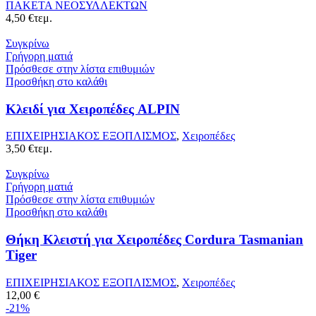
ΠΑΚΕΤΑ ΝΕΟΣΥΛΛΕΚΤΩΝ
4,50
€
τεμ.
Συγκρίνω
Γρήγορη ματιά
Πρόσθεσε στην λίστα επιθυμιών
Προσθήκη στο καλάθι
Kλειδί για Χειροπέδες ALPIN
ΕΠΙΧΕΙΡΗΣΙΑΚΟΣ ΕΞΟΠΛΙΣΜΟΣ
,
Χειροπέδες
3,50
€
τεμ.
Συγκρίνω
Γρήγορη ματιά
Πρόσθεσε στην λίστα επιθυμιών
Προσθήκη στο καλάθι
Θήκη Κλειστή για Χειροπέδες Cordura Tasmanian
Tiger
ΕΠΙΧΕΙΡΗΣΙΑΚΟΣ ΕΞΟΠΛΙΣΜΟΣ
,
Χειροπέδες
12,00
€
-21%