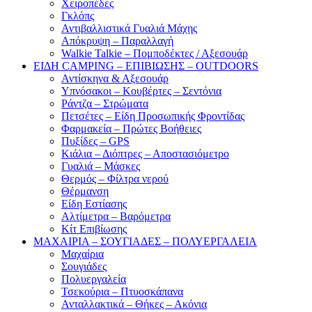
Χειροπέδες
Γκλόπς
Αντιβαλλιστικά Γυαλιά Μάχης
Απόκρυψη – Παραλλαγή
Walkie Talkie – Πομποδέκτες / Αξεσουάρ
ΕΙΔΗ CAMPING – ΕΠΙΒΙΩΣΗΣ – OUTDOORS
Αντίσκηνα & Αξεσουάρ
Υπνόσακοι – Κουβέρτες – Σεντόνια
Ράντζα – Στρώματα
Πετσέτες – Είδη Προσωπικής Φροντίδας
Φαρμακεία – Πρώτες Βοήθειες
Πυξίδες – GPS
Κιάλια – Διόπτρες – Αποστασιόμετρο
Γυαλιά – Μάσκες
Θερμός – Φίλτρα νερού
Θέρμανση
Είδη Εστίασης
Αλτίμετρα – Βαρόμετρα
Κίτ Επιβίωσης
ΜΑΧΑΙΡΙΑ – ΣΟΥΓΙΑΔΕΣ – ΠΟΛΥΕΡΓΑΛΕΙΑ
Μαχαίρια
Σουγιάδες
Πολυεργαλεία
Τσεκούρια – Πτυοσκάπανα
Ανταλλακτικά – Θήκες – Ακόνια