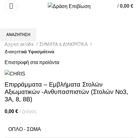
/
0,00
€
Κάντε κλικ για μεγέθυνση
ΑΝΑΖΉΤΗΣΗ
Αρχική σελίδα
ΣΗΜΑΤΑ & ΔΙΑΚΡΙΤΙΚΑ
Ξεκινήστε να πληκτρολογείτε για να δείτε τα προϊόντα που
Διακριτικά Υφασμάτινα
αναζητάτε.
Επιστροφή στα προϊόντα
Επιρράμματα – Εμβλήματα Στολών
Αξιωματικών -Ανθυπασπιστών (Στολών Νο3,
3Α, 8, 8Β)
0,00
€
ζεύγος
ΌΠΛΟ - ΣΏΜΑ