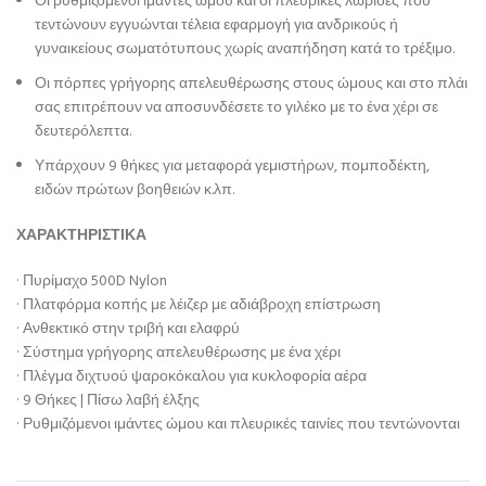
Οι ρυθμιζόμενοι ιμάντες ώμου και οι πλευρικές λωρίδες που
τεντώνουν εγγυώνται τέλεια εφαρμογή για ανδρικούς ή
γυναικείους σωματότυπους χωρίς αναπήδηση κατά το τρέξιμο.
Οι πόρπες γρήγορης απελευθέρωσης στους ώμους και στο πλάι
σας επιτρέπουν να αποσυνδέσετε το γιλέκο με το ένα χέρι σε
δευτερόλεπτα.
Υπάρχουν 9 θήκες για μεταφορά γεμιστήρων, πομποδέκτη,
ειδών πρώτων βοηθειών κ.λπ.
ΧΑΡΑΚΤΗΡΙΣΤΙΚΑ
· Πυρίμαχο 500D Nylon
· Πλατφόρμα κοπής με λέιζερ με αδιάβροχη επίστρωση
· Ανθεκτικό στην τριβή και ελαφρύ
· Σύστημα γρήγορης απελευθέρωσης με ένα χέρι
· Πλέγμα διχτυού ψαροκόκαλου για κυκλοφορία αέρα
· 9 Θήκες | Πίσω λαβή έλξης
· Ρυθμιζόμενοι ιμάντες ώμου και πλευρικές ταινίες που τεντώνονται