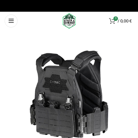
0
/
0,00
€