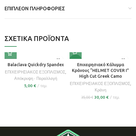
ΕΠΙΠΛΈΟΝ ΠΛΗΡΟΦΟΡΊΕΣ
ΣΧΕΤΙΚΆ ΠΡΟΪΌΝΤΑ
-14%
Balaclava Quickdry Spandex
Επιχειρησιακό Κάλυμμα
Κράνους “HELMET COVER I”
ΕΠΙΧΕΙΡΗΣΙΑΚΟΣ ΕΞΟΠΛΙΣΜΟΣ
,
High Cut Greek Camo
Απόκρυψη - Παραλλαγή
ΕΠΙΧΕΙΡΗΣΙΑΚΟΣ ΕΞΟΠΛΙΣΜΟΣ
,
5,00
€
τεμ.
Κράνη
30,00
€
τεμ.
35,00
€