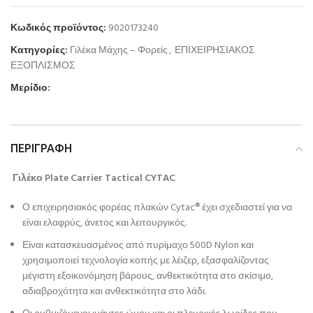
Κωδικός προϊόντος:
9020173240
Κατηγορίες:
Γιλέκα Μάχης – Φορείς
,
ΕΠΙΧΕΙΡΗΣΙΑΚΟΣ
ΕΞΟΠΛΙΣΜΟΣ
Μερίδιο:
ΠΕΡΙΓΡΑΦΉ
Γιλέκο Plate Carrier Tactical CYTAC
Ο επιχειρησιακός φορέας πλακών Cytac® έχει σχεδιαστεί για να
είναι ελαφρύς, άνετος και λειτουργικός.
Είναι κατασκευασμένος από πυρίμαχο 500D Nylon και
χρησιμοποιεί τεχνολογία κοπής με λέιζερ, εξασφαλίζοντας
μέγιστη εξοικονόμηση βάρους, ανθεκτικότητα στο σκίσιμο,
αδιαβροχότητα και ανθεκτικότητα στο λάδι.