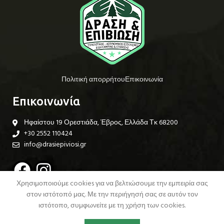
Πολιτική απορρήτου
Επικοινωνία
Επικοινωνία
Ηφαίστου 19 Ορεστιάδα, Έβρος, Ελλάδα Τκ 68200
+30 2552 110424
info@drasiepiviosi.gr
Χρησιμοποιούμε cookies για να βελτιώσουμε την εμπειρία σας
στον ιστότοπό μας. Με την περιήγησή σας σε αυτόν τον
ιστότοπο, συμφωνείτε με τη χρήση των cookies.
Copyright ©
drasiepiviosi.gr
Designed by
DartHost Web Studio