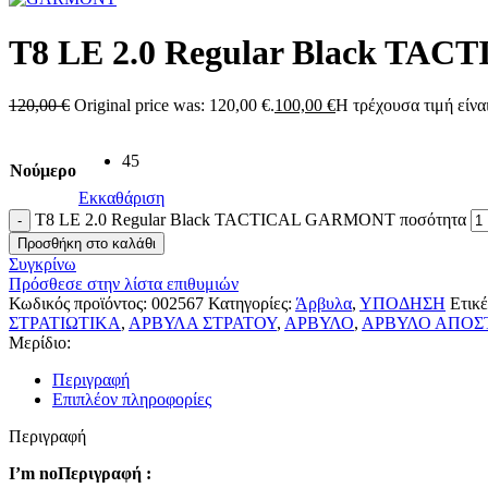
T8 LE 2.0 Regular Black T
120,00
€
Original price was: 120,00 €.
100,00
€
Η τρέχουσα τιμή είναι
45
Νούμερο
Εκκαθάριση
T8 LE 2.0 Regular Black TACTICAL GARMONT ποσότητα
Προσθήκη στο καλάθι
Συγκρίνω
Πρόσθεσε στην λίστα επιθυμιών
Κωδικός προϊόντος:
002567
Κατηγορίες:
Άρβυλα
,
ΥΠΟΔΗΣΗ
Ετικέ
ΣΤΡΑΤΙΩΤΙΚΑ
,
ΑΡΒΥΛΑ ΣΤΡΑΤΟΥ
,
ΑΡΒΥΛΟ
,
ΑΡΒΥΛΟ ΑΠΟ
Μερίδιο:
Περιγραφή
Επιπλέον πληροφορίες
Περιγραφή
I’m noΠεριγραφή :