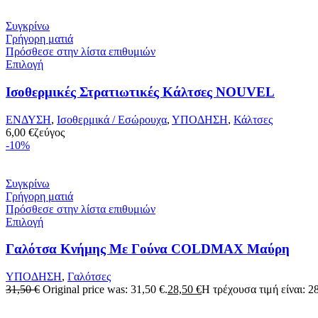
Συγκρίνω
Γρήγορη ματιά
Πρόσθεσε στην λίστα επιθυμιών
Επιλογή
Ισοθερμικές Στρατιωτικές Κάλτσες NOUVEL
ΕΝΔΥΣΗ
,
Ισοθερμικά / Εσώρουχα
,
ΥΠΟΔΗΣΗ
,
Κάλτσες
6,00
€
ζεύγος
-10%
Συγκρίνω
Γρήγορη ματιά
Πρόσθεσε στην λίστα επιθυμιών
Επιλογή
Γαλότσα Κνήμης Με Γούνα COLDMAX Μαύρη
ΥΠΟΔΗΣΗ
,
Γαλότσες
31,50
€
Original price was: 31,50 €.
28,50
€
Η τρέχουσα τιμή είναι: 28