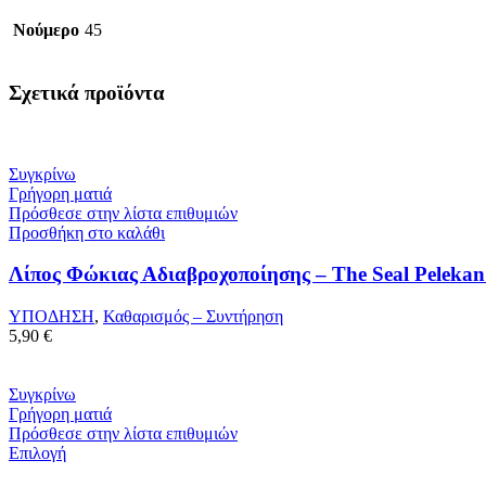
Νούμερο
45
Σχετικά προϊόντα
Συγκρίνω
Γρήγορη ματιά
Πρόσθεσε στην λίστα επιθυμιών
Προσθήκη στο καλάθι
Λίπος Φώκιας Αδιαβροχοποίησης – The Seal Peleka
ΥΠΟΔΗΣΗ
,
Καθαρισμός – Συντήρηση
5,90
€
Συγκρίνω
Γρήγορη ματιά
Πρόσθεσε στην λίστα επιθυμιών
Επιλογή