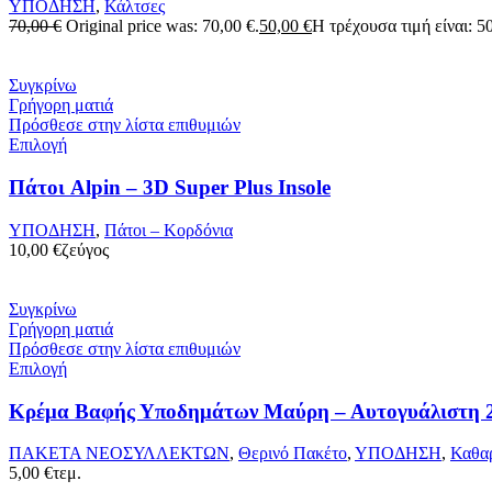
ΥΠΟΔΗΣΗ
,
Κάλτσες
70,00
€
Original price was: 70,00 €.
50,00
€
Η τρέχουσα τιμή είναι: 50
Συγκρίνω
Γρήγορη ματιά
Πρόσθεσε στην λίστα επιθυμιών
Επιλογή
Πάτοι Alpin – 3D Super Plus Insole
ΥΠΟΔΗΣΗ
,
Πάτοι – Κορδόνια
10,00
€
ζεύγος
Συγκρίνω
Γρήγορη ματιά
Πρόσθεσε στην λίστα επιθυμιών
Επιλογή
Κρέμα Βαφής Υποδημάτων Μαύρη – Αυτογυάλιστη
ΠΑΚΕΤΑ ΝΕΟΣΥΛΛΕΚΤΩΝ
,
Θερινό Πακέτο
,
ΥΠΟΔΗΣΗ
,
Καθαρ
5,00
€
τεμ.