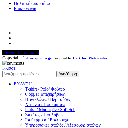
Πολιτική απορρήτου
Επικοινωνία
Επικοινωνία
Ηφαίστου 19 Ορεστιάδα, Έβρος, Ελλάδα Τκ 68200
+30 2552 110424
info@drasiepiviosi.gr
Facebook
Instagram
Copyright ©
drasiepiviosi.gr
Designed by
DartHost Web Studio
Κλείσε
Αναζήτηση
ΕΝΔΥΣΗ
T-shirt / Polo/ Φούτερ
Φόρμες Επιχειρήσεων
Παντελόνια / Βερμούδες
Χιτώνια / Πουκάμισα
Parka / Μπουφάν / Soft Sell
Ζακέτες / Πουλόβερ
Ισοθερμικά / Εσώρουχα
Υπηρεσιακές στολές / Αξεσουάρ στολών