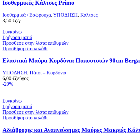
Ισοθερμικές Κάλτσες Primo
Ισοθερμικά / Εσώρουχα
,
ΥΠΟΔΗΣΗ
,
Κάλτσες
3,50
€
ζ/γ
Συγκρίνω
Γρήγορη ματιά
Πρόσθεσε στην λίστα επιθυμιών
Προσθήκη στο καλάθι
Ελαστικά Μαύρα Κορδόνια Παπουτσιών 90cm Berga
ΥΠΟΔΗΣΗ
,
Πάτοι – Κορδόνια
6,00
€
ζεύγος
-29%
Συγκρίνω
Γρήγορη ματιά
Πρόσθεσε στην λίστα επιθυμιών
Προσθήκη στο καλάθι
Αδιάβροχες και Αναπνεύσημες Μαύρες Μακριές Κάλτ