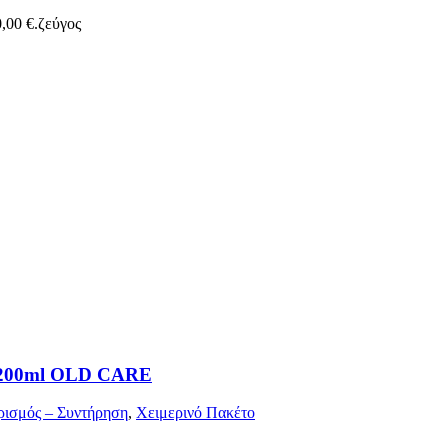
,00 €.
ζεύγος
 200ml OLD CARE
ισμός – Συντήρηση
,
Χειμερινό Πακέτο