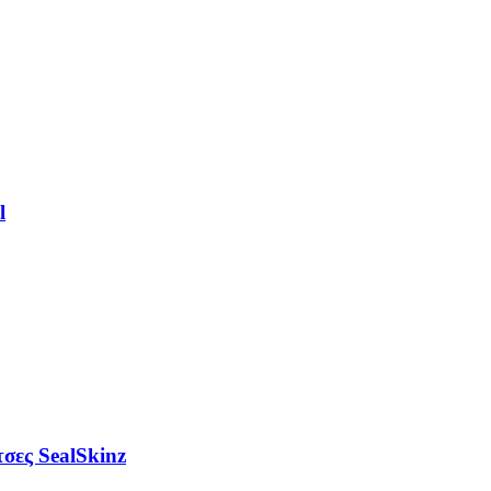
l
σες SealSkinz