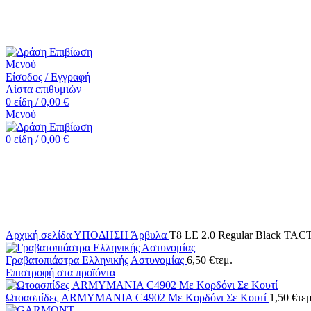
☎️+30 2552 110424 |📧 info@drasiepiviosi.gr
Μενού
Είσοδος / Εγγραφή
Λίστα επιθυμιών
0
είδη
/
0,00
€
Μενού
0
είδη
/
0,00
€
-17%
Κάντε κλικ για μεγέθυνση
Αρχική σελίδα
ΥΠΟΔΗΣΗ
Άρβυλα
T8 LE 2.0 Regular Black 
Γραβατοπιάστρα Ελληνικής Αστυνομίας
6,50
€
τεμ.
Επιστροφή στα προϊόντα
Ωτοασπίδες ARMYMANIA C4902 Με Κορδόνι Σε Κουτί
1,50
€
τεμ