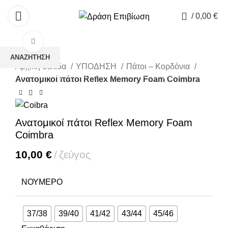
0
/
0,00
€
Κάντε κλικ για μεγέθυνση
ΑΝΑΖΉΤΗΣΗ
Αρχική σελίδα
ΥΠΟΔΗΣΗ
Πάτοι – Κορδόνια
Ξεκινήστε να πληκτρολογείτε για να δείτε τα προϊόντα που
Ανατομικοί πάτοι Reflex Memory Foam Coimbra
αναζητάτε.
Ανατομικοί πάτοι Reflex Memory Foam
Coimbra
10,00
€
ζεύγος
ΝΟΎΜΕΡΟ
37/38
39/40
41/42
43/44
45/46