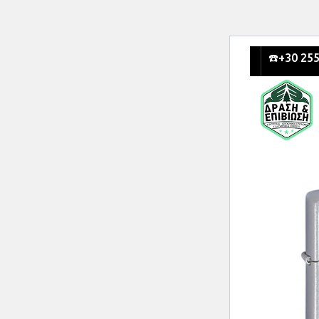
☎️+30 255