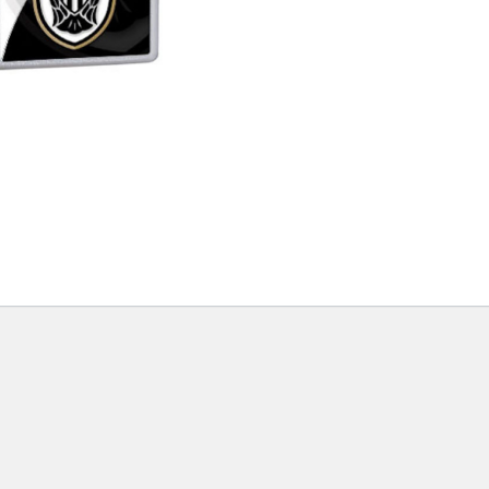
ντε κλικ για μεγέθυνση