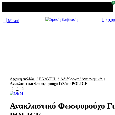
0
/
0,0
Μενού
Εξαντλημένα
Κάντε κλικ για μεγέθυνση
Αρχική σελίδα
ΕΝΔΥΣΗ
Αδιάβροχα / Αντιανεμικά
Ανακλαστικό Φωσφορούχο Γιλέκο POLICE
Ανακλαστικό Φωσφορούχο Γι