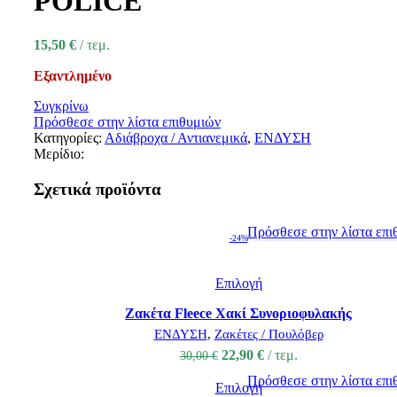
POLICE
15,50
€
τεμ.
Εξαντλημένο
Συγκρίνω
Πρόσθεσε στην λίστα επιθυμιών
Κατηγορίες:
Αδιάβροχα / Αντιανεμικά
,
ΕΝΔΥΣΗ
Μερίδιο:
Σχετικά προϊόντα
Πρόσθεσε στην λίστα επι
-24%
Επιλογή
Zακέτα Fleece Χακί Συνοριοφυλακής
ΕΝΔΥΣΗ
,
Ζακέτες / Πουλόβερ
22,90
€
τεμ.
30,00
€
Πρόσθεσε στην λίστα επι
Επιλογή