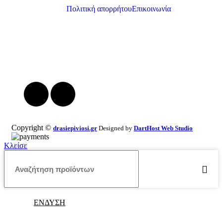
Πολιτική απορρήτου
Επικοινωνία
Επικοινωνία
Ηφαίστου 19 Ορεστιάδα, Έβρος, Ελλάδα Τκ 68200
+30 2552 110424
info@drasiepiviosi.gr
Copyright ©
drasiepiviosi.gr
Designed by
DartHost Web Studio
Κλείσε
ΕΝΔΥΣΗ