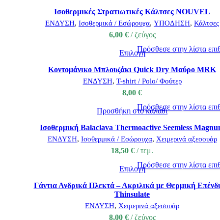
Ισοθερμικές Στρατιωτικές Κάλτσες NOUVEL
ΕΝΔΥΣΗ
,
Ισοθερμικά / Εσώρουχα
,
ΥΠΟΔΗΣΗ
,
Κάλτσες
6,00
€
ζεύγος
Πρόσθεσε στην λίστα επι
Επιλογή
Κοντομάνικο Μπλουζάκι Quick Dry Μαύρο MRK
ΕΝΔΥΣΗ
,
T-shirt / Polo/ Φούτερ
8,00
€
Πρόσθεσε στην λίστα επι
Προσθήκη στο καλάθι
Ισοθερμική Balaclava Thermoactive Seemless Magn
ΕΝΔΥΣΗ
,
Ισοθερμικά / Εσώρουχα
,
Χειμερινά αξεσουάρ
18,50
€
τεμ.
Πρόσθεσε στην λίστα επι
Επιλογή
Γάντια Ανδρικά Πλεκτά – Ακριλικά με Θερμική Επένδ
Thinsulate
ΕΝΔΥΣΗ
,
Χειμερινά αξεσουάρ
8,00
€
ζεύγος