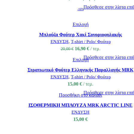
Πρόσθεσε στην λίστα επι
-16%
Επιλογή
Μπλούζα Φούτερ Χακί Συνοριοφυλακής
ΕΝΔΥΣΗ
,
T-shirt / Polo/ Φούτερ
16,90
€
τεμ.
20,00
€
Πρόσθεσε στην λίστα επι
Επιλογή
Στρατιωτικό Φούτερ Ελληνικής Παραλλαγής MRK
ΕΝΔΥΣΗ
,
T-shirt / Polo/ Φούτερ
15,00
€
τεμ.
Πρόσθεσε στην λίστα επι
Προσθήκη στο καλάθι
ΙΣΟΘΕΡΜΙΚΗ ΜΠΛΟΥΖΑ MRK ARCTIC LINE
ΕΝΔΥΣΗ
15,00
€