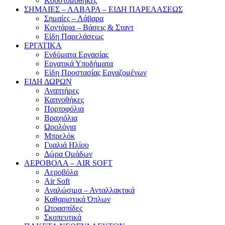
Κουστομοθήκες
ΣΗΜΑΙΕΣ – ΛΑΒΑΡΑ – ΕΙΔΗ ΠΑΡΕΛΑΣΕΩΣ
Σημαίες – Λάβαρα
Κοντάρια – Βάσεις & Σταντ
Είδη Παρελάσεως
ΕΡΓΑΤΙΚΑ
Ενδύματα Εργασίας
Εργατικά Υποδήματα
Είδη Προστασίας Εργαζομένων
ΕΙΔΗ ΔΩΡΩΝ
Αναπτήρες
Καπνοθήκες
Πορτοφόλια
Βραχιόλια
Ωρολόγια
Μπρελόκ
Γυαλιά Ηλίου
Δώρα Ομάδων
ΑΕΡΟΒΟΛΑ – AIR SOFT
Αεροβόλα
Air Soft
Αναλώσιμα – Ανταλλακτικά
Καθαριστικά Όπλων
Ωτοασπίδες
Σκοπευτικά