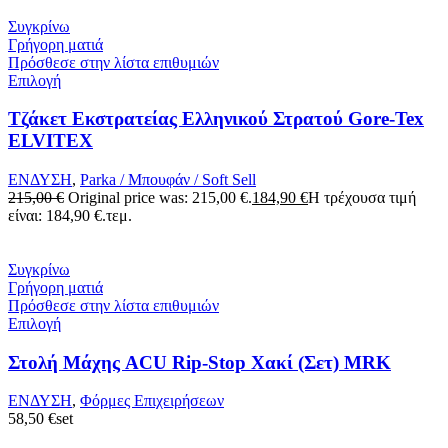
Συγκρίνω
Γρήγορη ματιά
Πρόσθεσε στην λίστα επιθυμιών
Επιλογή
Τζάκετ Εκστρατείας Ελληνικού Στρατού Gore-Tex
ELVITEX
ΕΝΔΥΣΗ
,
Parka / Μπουφάν / Soft Sell
215,00
€
Original price was: 215,00 €.
184,90
€
Η τρέχουσα τιμή
είναι: 184,90 €.
τεμ.
Συγκρίνω
Γρήγορη ματιά
Πρόσθεσε στην λίστα επιθυμιών
Επιλογή
Στολή Μάχης ACU Rip-Stop Χακί (Σετ) MRK
ΕΝΔΥΣΗ
,
Φόρμες Επιχειρήσεων
58,50
€
set