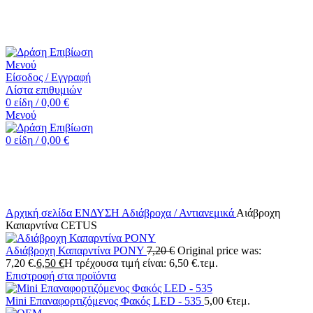
☎️+30 2552 110424 |📧 info@drasiepiviosi.gr
Μενού
Είσοδος / Εγγραφή
Λίστα επιθυμιών
0
είδη
/
0,00
€
Μενού
0
είδη
/
0,00
€
-15%
Κάντε κλικ για μεγέθυνση
Αρχική σελίδα
ΕΝΔΥΣΗ
Αδιάβροχα / Αντιανεμικά
Αιάβροχη
Καπαρντίνα CETUS
Αδιάβροχη Καπαρντίνα PONY
7,20
€
Original price was:
7,20 €.
6,50
€
Η τρέχουσα τιμή είναι: 6,50 €.
τεμ.
Επιστροφή στα προϊόντα
Mini Επαναφορτιζόμενος Φακός LED - 535
5,00
€
τεμ.