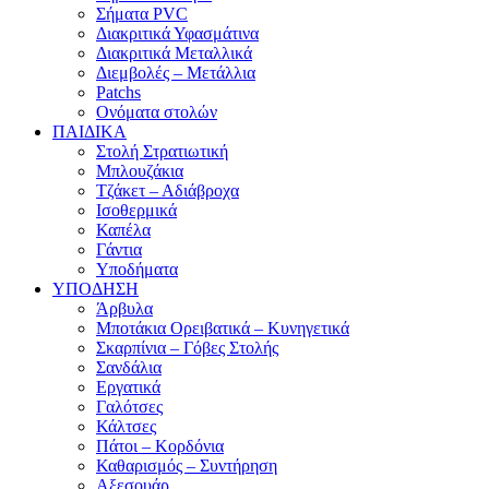
Σήματα PVC
Διακριτικά Υφασμάτινα
Διακριτικά Μεταλλικά
Διεμβολές – Μετάλλια
Patchs
Ονόματα στολών
ΠΑΙΔΙΚΑ
Στολή Στρατιωτική
Μπλουζάκια
Τζάκετ – Αδιάβροχα
Ισοθερμικά
Καπέλα
Γάντια
Υποδήματα
ΥΠΟΔΗΣΗ
Άρβυλα
Μποτάκια Ορειβατικά – Κυνηγετικά
Σκαρπίνια – Γόβες Στολής
Σανδάλια
Εργατικά
Γαλότσες
Κάλτσες
Πάτοι – Κορδόνια
Καθαρισμός – Συντήρηση
Αξεσουάρ