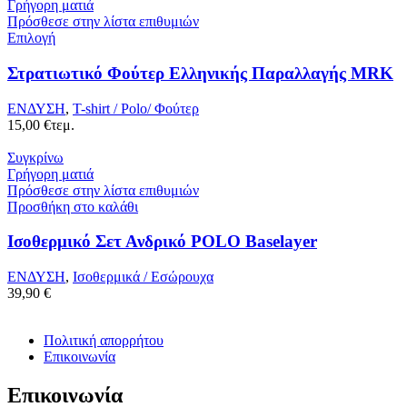
Γρήγορη ματιά
Πρόσθεσε στην λίστα επιθυμιών
Επιλογή
Στρατιωτικό Φούτερ Ελληνικής Παραλλαγής MRK
ΕΝΔΥΣΗ
,
T-shirt / Polo/ Φούτερ
15,00
€
τεμ.
Συγκρίνω
Γρήγορη ματιά
Πρόσθεσε στην λίστα επιθυμιών
Προσθήκη στο καλάθι
Ισοθερμικό Σετ Ανδρικό POLO Baselayer
ΕΝΔΥΣΗ
,
Ισοθερμικά / Εσώρουχα
39,90
€
Πολιτική απορρήτου
Επικοινωνία
Επικοινωνία