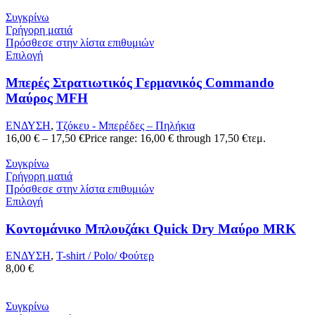
Συγκρίνω
Γρήγορη ματιά
Πρόσθεσε στην λίστα επιθυμιών
Επιλογή
Μπερές Στρατιωτικός Γερμανικός Commando
Μαύρος MFH
ΕΝΔΥΣΗ
,
Τζόκευ - Μπερέδες – Πηλήκια
16,00
€
–
17,50
€
Price range: 16,00 € through 17,50 €
τεμ.
Συγκρίνω
Γρήγορη ματιά
Πρόσθεσε στην λίστα επιθυμιών
Επιλογή
Κοντομάνικο Μπλουζάκι Quick Dry Μαύρο MRK
ΕΝΔΥΣΗ
,
T-shirt / Polo/ Φούτερ
8,00
€
Συγκρίνω