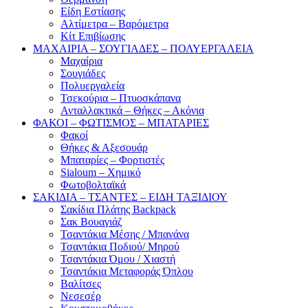
Είδη Εστίασης
Αλτίμετρα – Βαρόμετρα
Κίτ Επιβίωσης
ΜΑΧΑΙΡΙΑ – ΣΟΥΓΙΑΔΕΣ – ΠΟΛΥΕΡΓΑΛΕΙΑ
Μαχαίρια
Σουγιάδες
Πολυεργαλεία
Τσεκούρια – Πτυοσκάπανα
Ανταλλακτικά – Θήκες – Ακόνια
ΦΑΚΟΙ – ΦΩΤΙΣΜΟΣ – ΜΠΑΤΑΡΙΕΣ
Φακοί
Θήκες & Αξεσουάρ
Μπαταρίες – Φορτιστές
Sialoum – Χημικό
Φωτοβολταϊκά
ΣΑΚΙΔΙΑ – ΤΣΑΝΤΕΣ – ΕΙΔΗ ΤΑΞΙΔΙΟΥ
Σακίδια Πλάτης Backpack
Σακ Βουαγιάζ
Τσαντάκια Μέσης / Μπανάνα
Τσαντάκια Ποδιού/ Μηρού
Τσαντάκια Όμου / Χιαστή
Τσαντάκια Μεταφοράς Όπλου
Βαλίτσες
Νεσεσέρ