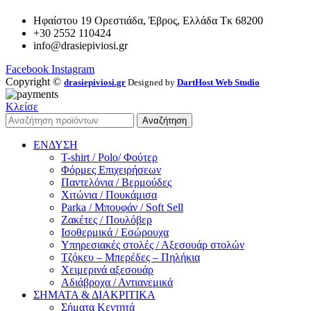
Ηφαίστου 19 Ορεστιάδα, Έβρος, Ελλάδα Τκ 68200
+30 2552 110424
info@drasiepiviosi.gr
Facebook
Instagram
Copyright ©
drasiepiviosi.gr
Designed by
DartHost Web Studio
Κλείσε
Αναζήτηση
ΕΝΔΥΣΗ
T-shirt / Polo/ Φούτερ
Φόρμες Επιχειρήσεων
Παντελόνια / Βερμούδες
Χιτώνια / Πουκάμισα
Parka / Μπουφάν / Soft Sell
Ζακέτες / Πουλόβερ
Ισοθερμικά / Εσώρουχα
Υπηρεσιακές στολές / Αξεσουάρ στολών
Τζόκευ – Μπερέδες – Πηλήκια
Χειμερινά αξεσουάρ
Αδιάβροχα / Αντιανεμικά
ΣΗΜΑΤΑ & ΔΙΑΚΡΙΤΙΚΑ
Σήματα Κεντητά