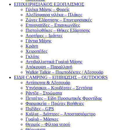
ΕΠΙΧΕΙΡΗΣΙΑΚΟΣ ΕΞΟΠΛΙΣΜΟΣ
Γιλέκα Μάχης – Φορείς
Αλεξίσφαιρα γιλέκα – Πλάκες
Ζώνες Εξάρτησης – Επιχειρησιακές
Επιγονατίδες – Επιαγκωνίδες
Πιστολοθήκες – Θήκες Εξάρτησης
Αορτήρες – Ιμάντες
Γάντια Μάχης
Κράνη
Χειροπέδες
Γκλόπς
Αντιβαλλιστικά Γυαλιά Μάχης
Απόκρυψη – Παραλλαγή
Walkie Talkie – Πομποδέκτες / Αξεσουάρ
ΕΙΔΗ CAMPING – ΕΠΙΒΙΩΣΗΣ – OUTDOORS
Αντίσκηνα & Αξεσουάρ
Υπνόσακοι – Κουβέρτες – Σεντόνια
Ράντζα – Στρώματα
Πετσέτες – Είδη Προσωπικής Φροντίδας
Φαρμακεία – Πρώτες Βοήθειες
Πυξίδες – GPS
Κιάλια – Διόπτρες – Αποστασιόμετρο
Γυαλιά – Μάσκες
Θερμός – Φίλτρα νερού
Θέρμανση