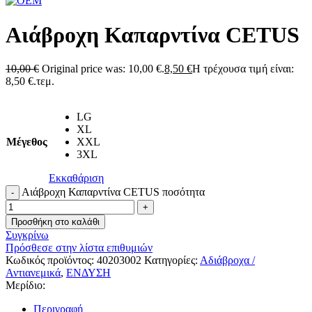
Αιάβροχη Καπαρντίνα CETUS
10,00
€
Original price was: 10,00 €.
8,50
€
Η τρέχουσα τιμή είναι:
8,50 €.
τεμ.
LG
XL
Μέγεθος
XXL
3XL
Εκκαθάριση
Αιάβροχη Καπαρντίνα CETUS ποσότητα
Προσθήκη στο καλάθι
Συγκρίνω
Πρόσθεσε στην λίστα επιθυμιών
Κωδικός προϊόντος:
40203002
Κατηγορίες:
Αδιάβροχα /
Αντιανεμικά
,
ΕΝΔΥΣΗ
Μερίδιο:
Περιγραφή