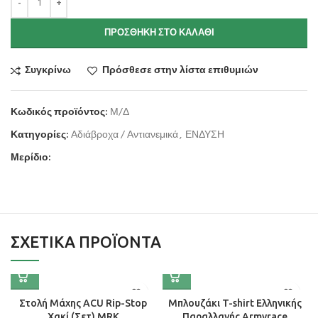
ΠΡΟΣΘΉΚΗ ΣΤΟ ΚΑΛΆΘΙ
Συγκρίνω
Πρόσθεσε στην λίστα επιθυμιών
Κωδικός προϊόντος:
Μ/Δ
Κατηγορίες:
Αδιάβροχα / Αντιανεμικά
,
ΕΝΔΥΣΗ
Μερίδιο:
ΣΧΕΤΙΚΆ ΠΡΟΪΌΝΤΑ
Στολή Μάχης ACU Rip-Stop
Μπλουζάκι T-shirt Ελληνικής
Χακί (Σετ) MRK
Παραλλαγής Armyrace