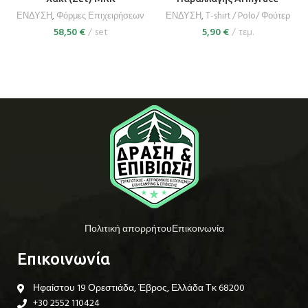
ΕΝΔΥΣΗ
,
Φόρμες Επιχειρήσεων
ΕΝΔΥΣΗ
,
T-shirt / Polo/ Φούτερ
58,50
€
set
5,90
€
τεμ.
Πολιτική απορρήτου
Επικοινωνία
Επικοινωνία
Ηφαίστου 19 Ορεστιάδα, Έβρος, Ελλάδα Τκ 68200
+30 2552 110424