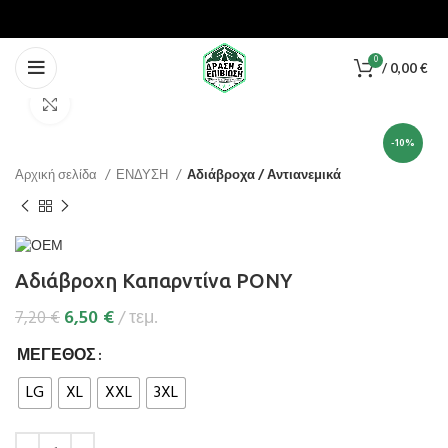
0
/
0,00
€
Κάντε κλικ για μεγέθυνση
-10%
Αρχική σελίδα
ΕΝΔΥΣΗ
Αδιάβροχα / Αντιανεμικά
Αδιάβροχη Καπαρντίνα PONY
6,50
€
τεμ.
7,20
€
ΜΈΓΕΘΟΣ
LG
XL
XXL
3XL