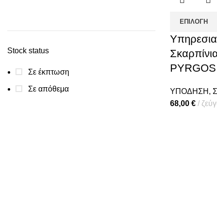
ΕΠΙΛΟΓΉ
Υπηρεσια
Stock status
Σκαρπίνι
PYRGOS
Σε έκπτωση
Σε απόθεμα
ΥΠΟΔΗΣΗ
,
Σ
68,00
€
ζεύγ
Πολιτική απορρήτου
Επικοινωνία