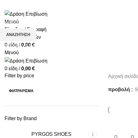
☎️+30 2552 110424 |📧 info@drasiepiviosi.gr
Μενού
Είσοδος / Εγγραφή
ΑΝΑΖΉΤΗΣΗ
Λίστα επιθυμιών
0
είδη
/
0,00
€
Ξεκινήστε να πληκτρολογείτε για να δείτε τα προϊόντα που αναζ
Μενού
0
είδη
/
0,00
€
Filter by price
Αρχική σελίδ
προβολή
9
ΦΙΛΤΡΆΡΙΣΜΑ
Filter by Brand
PYRGOS SHOES
1